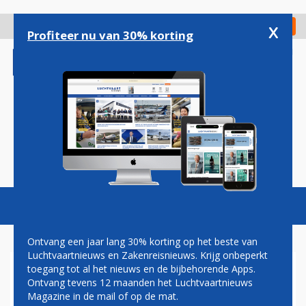
Overslaan
en
x
Digitaal Magazine
Registreer
Check in
naar
Profiteer nu van 30% korting
de
inhoud
gaan
Magazine
Podcasts
Vacatures
Toggl
naviga
Ontvang een jaar lang 30% korting op het beste van
Luchtvaartnieuws en Zakenreisnieuws. Krijg onbeperkt
toegang tot al het nieuws en de bijbehorende Apps.
PAUL GROVE: VOORBEREIDEN
Ontvang tevens 12 maanden het Luchtvaartnieuws
OP DE TOEKOMST
Magazine in de mail of op de mat.