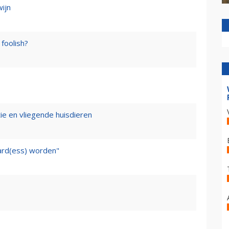
wijn
foolish?
tie en vliegende huisdieren
ward(ess) worden"