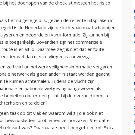
 bij het doorlopen van de checklist meteen het risico
oals het nu geregeld is, gezien de recente uitspraken in
regeld is. In Nederland zijn de luchtvaartmaatschappijen
alyseren en beoordelen van informatie. Zij kunnen bij
s is toegankelijk. Bovendien zijn het commerciële
ute is er altijd. Daarmee zeg ik niet dat er foute
erder wel dan niet te vliegen is aanwezig.
n zelf via hun netwerk veiligheidsinformatie vergaren
ionale netwerk als geen ander in staat worden geacht
n te kunnen achterhalen. Tijdens de vlucht zijn
rnationale en nationale wetgeving aangewezen als
e bepleiten dat er een plicht bij de overheid komt te
achterhalen en te delen?
n taak op dit vlak en waarom wil zij die ook niet
or bewindslieden problemen veroorzaken. Stel dat er
l relevant was? Daarnaast speelt budget een rol. Extra
 kosten.