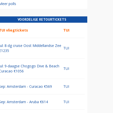
Meer polls
VOORDELIGE RETOURTICKETS
TUI vliegtickets
TUI
Jul: 8-dg cruise Oost Middellandse Zee
TUI
€1235
Jul: 9-daagse Chogogo Dive & Beach
TUI
Curacao €1056
Sep: Amsterdam - Curacao €569
TUI
Sep: Amsterdam - Aruba €614
TUI