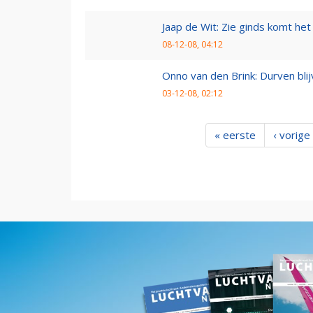
Jaap de Wit: Zie ginds komt het
08-12-08, 04:12
Onno van den Brink: Durven bl
03-12-08, 02:12
« eerste
‹ vorige