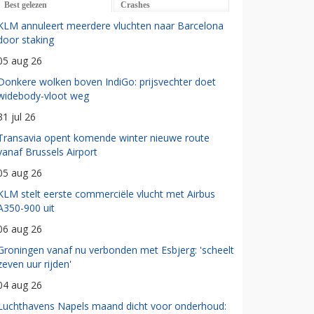
Best gelezen
Crashes
KLM annuleert meerdere vluchten naar Barcelona
door staking
05 aug 26
Donkere wolken boven IndiGo: prijsvechter doet
widebody-vloot weg
31 jul 26
Transavia opent komende winter nieuwe route
vanaf Brussels Airport
05 aug 26
KLM stelt eerste commerciële vlucht met Airbus
A350-900 uit
06 aug 26
Groningen vanaf nu verbonden met Esbjerg: 'scheelt
zeven uur rijden'
04 aug 26
Luchthavens Napels maand dicht voor onderhoud: