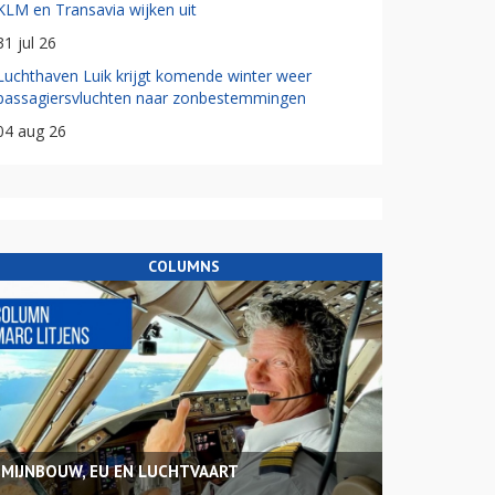
KLM en Transavia wijken uit
31 jul 26
Luchthaven Luik krijgt komende winter weer
passagiersvluchten naar zonbestemmingen
04 aug 26
COLUMNS
MIJNBOUW, EU EN LUCHTVAART