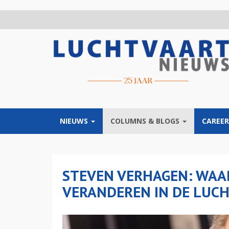
Overslaan
en
naar
de
inhoud
gaan
NIEUWS
COLUMNS & BLOGS
CAREER
STEVEN VERHAGEN: WAA
VERANDEREN IN DE LUC