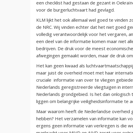
een checklist had gestaan de gezant in Oekraïne
voor de burgerluchtvaart had gevlagd.
KLM lijkt het ook allemaal wel goed te vinden z
de NRC. Wij vinden echter dat het niet goed ge
volledig verantwoordelijk voor het vergaren, an
een deel van de informatie komen maar niet alle
bedrijven. De druk voor de meest economische ro
afwegingen gemaakt worden, maar de druk om e
Het kan geen kwaad als luchtvaartmaatschappije
maar juist de overheid moet met haar internat
cruciale informatie van over te vliegen gebiede
Nederlands geregistreerde vliegtuigen in inte
Nederlands grondgebied. Is het dan onlogisch t
liggen om belangrijke veiligheidsinformatie te 
Maar waarom heeft de Nederlandse overheid gee
hebben? Het verzamelen van informatie kan vo
ergens geen informatie van verkregen is die we
mankracht voor MIVD en AIVD zorgt voor extra