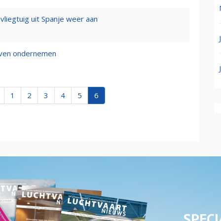
 vliegtuig uit Spanje weer aan
ijven ondernemen
1
2
3
4
5
6
SPECI