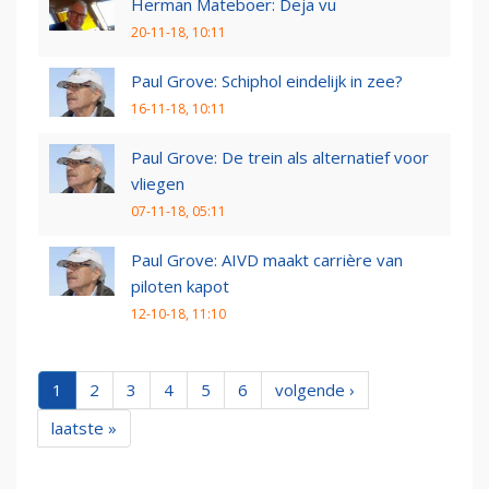
Herman Mateboer: Deja vu
20-11-18, 10:11
Paul Grove: Schiphol eindelijk in zee?
16-11-18, 10:11
Paul Grove: De trein als alternatief voor
vliegen
07-11-18, 05:11
Paul Grove: AIVD maakt carrière van
piloten kapot
12-10-18, 11:10
1
2
3
4
5
6
volgende ›
laatste »