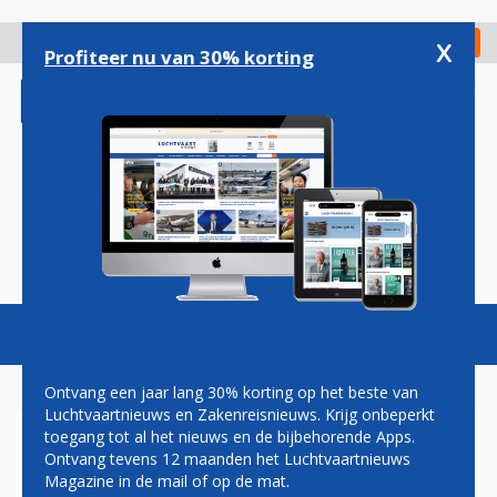
Overslaan
en
x
Digitaal Magazine
Registreer
Check in
naar
Profiteer nu van 30% korting
de
inhoud
gaan
Magazine
Podcasts
Vacatures
Toggl
naviga
Ontvang een jaar lang 30% korting op het beste van
Luchtvaartnieuws en Zakenreisnieuws. Krijg onbeperkt
toegang tot al het nieuws en de bijbehorende Apps.
STEVEN VERHAGEN:
Ontvang tevens 12 maanden het Luchtvaartnieuws
WAAROM ER IETS MOET
Magazine in de mail of op de mat.