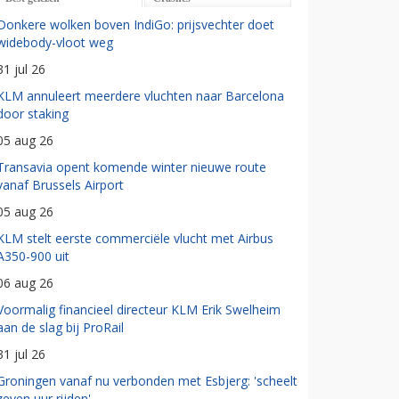
Donkere wolken boven IndiGo: prijsvechter doet
widebody-vloot weg
31 jul 26
KLM annuleert meerdere vluchten naar Barcelona
door staking
05 aug 26
Transavia opent komende winter nieuwe route
vanaf Brussels Airport
05 aug 26
KLM stelt eerste commerciële vlucht met Airbus
A350-900 uit
06 aug 26
Voormalig financieel directeur KLM Erik Swelheim
aan de slag bij ProRail
31 jul 26
Groningen vanaf nu verbonden met Esbjerg: 'scheelt
zeven uur rijden'