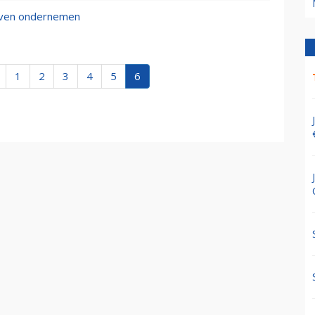
ijven ondernemen
1
2
3
4
5
6