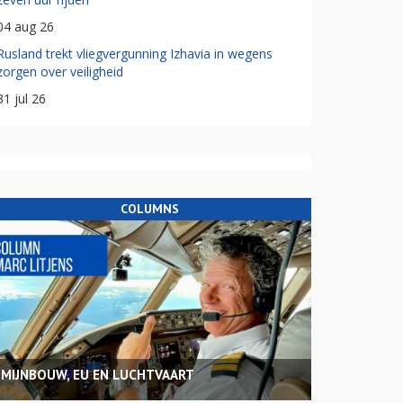
04 aug 26
Rusland trekt vliegvergunning Izhavia in wegens
zorgen over veiligheid
31 jul 26
COLUMNS
MIJNBOUW, EU EN LUCHTVAART