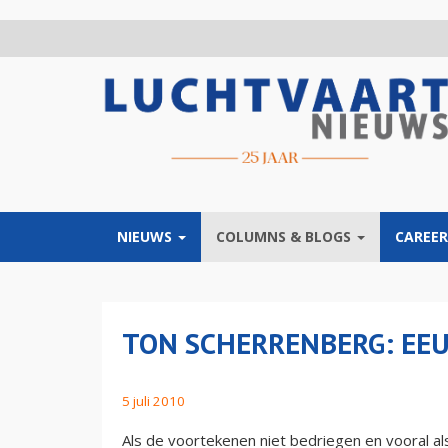
Overslaan
en
naar
de
inhoud
gaan
NIEUWS
COLUMNS & BLOGS
CAREER
TON SCHERRENBERG: E
5 juli 2010
Als de voortekenen niet bedriegen en vooral als