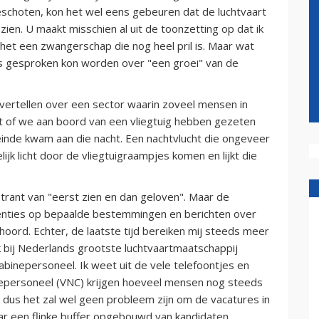
schoten, kon het wel eens gebeuren dat de luchtvaart
ien. U maakt misschien al uit de toonzetting op dat ik
 het een zwangerschap die nog heel pril is. Maar wat
ens gesproken kon worden over "een groei" van de
 vertellen over een sector waarin zoveel mensen in
t of we aan boord van een vliegtuig hebben gezeten
einde kwam aan die nacht. Een nachtvlucht die ongeveer
ijk licht door de vliegtuigraampjes komen en lijkt die
 trant van "eerst zien en dan geloven". Maar de
quenties op bepaalde bestemmingen en berichten over
oord. Echter, de laatste tijd bereiken mij steeds meer
ijk bij Nederlands grootste luchtvaartmaatschappij
abinepersoneel. Ik weet uit de vele telefoontjes en
nepersoneel (VNC) krijgen hoeveel mensen nog steeds
dus het zal wel geen probleem zijn om de vacatures in
aar een flinke buffer opgebouwd van kandidaten.