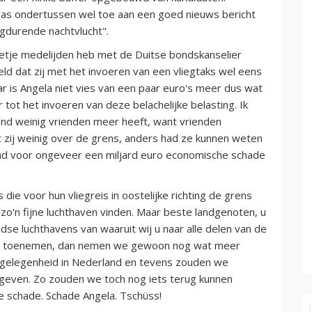
was ondertussen wel toe aan een goed nieuws bericht
igdurende nachtvlucht".
eetje medelijden heb met de Duitse bondskanselier
eld dat zij met het invoeren van een vliegtaks wel eens
ar is Angela niet vies van een paar euro's meer dus wat
 tot het invoeren van deze belachelijke belasting. Ik
and weinig vrienden meer heeft, want vrienden
jkt zij weinig over de grens, anders had ze kunnen weten
and voor ongeveer een miljard euro economische schade
die voor hun vliegreis in oostelijke richting de grens
zo'n fijne luchthaven vinden. Maar beste landgenoten, u
se luchthavens van waaruit wij u naar alle delen van de
link toenemen, dan nemen we gewoon nog wat meer
kgelegenheid in Nederland en tevens zouden we
geven. Zo zouden we toch nog iets terug kunnen
e schade. Schade Angela. Tschüss!