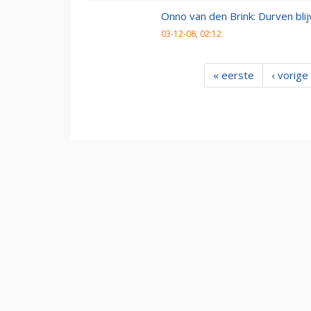
Onno van den Brink: Durven bl
03-12-08, 02:12
« eerste
‹ vorige