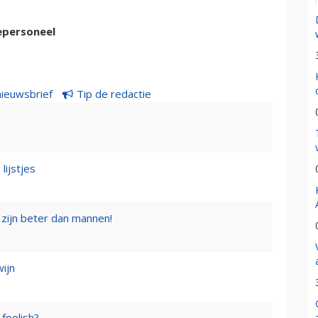
epersoneel
nieuwsbrief
Tip de redactie
lijstjes
zijn beter dan mannen!
wijn
foolish?