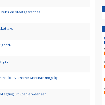
l hubs en staatsgaranties
ickettaks
t goed?
angst
y maakt overname Martinair mogelijk
 vliegtuig uit Spanje weer aan