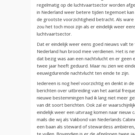
regelmatig op de luchtvaartsector worden afge
in Nederland weer betere tijden tegemoet kan z
de grootste voorzichtigheid betracht. Als ware
zou het toch mooi zijn als er eindelijk weer e
luchtvaartsector.
Dat er eindelijk weer eens goed nieuws valt te
Nederland hun brood mee verdienen. Het is ne
dat bezig was aan een nachtvlucht en er geen 
twee jaar heeft geduurd. Maar nu zien we eindel
eeuwigdurende nachtvlucht ten einde te zijn.
Iedereen is nog heel voorzichtig en denkt in de
berichten over uitbreiding van het aantal fre
nieuwe bestemmingen had ik lang niet meer geh
van dit soort berichten. Ook zal er waarschijnl
eindelijk weer een uitvraag komen naar nieuw c
mails die wij als Vakbond van Nederlands Cabi
een baan als steward of stewardess ambiëren, 
te vullen. Bovendien is er de afgelopen twee j