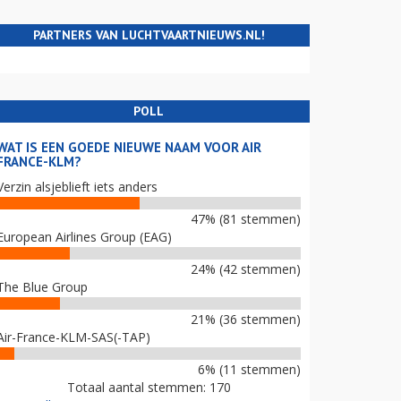
PARTNERS VAN LUCHTVAARTNIEUWS.NL!
POLL
WAT IS EEN GOEDE NIEUWE NAAM VOOR AIR
FRANCE-KLM?
Verzin alsjeblieft iets anders
47% (81 stemmen)
European Airlines Group (EAG)
24% (42 stemmen)
The Blue Group
21% (36 stemmen)
Air-France-KLM-SAS(-TAP)
6% (11 stemmen)
Totaal aantal stemmen: 170