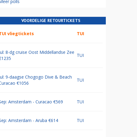
Meer polls
VOORDELIGE RETOURTICKETS
TUI vliegtickets
TUI
Jul: 8-dg cruise Oost Middellandse Zee
TUI
€1235
Jul: 9-daagse Chogogo Dive & Beach
TUI
Curacao €1056
Sep: Amsterdam - Curacao €569
TUI
Sep: Amsterdam - Aruba €614
TUI