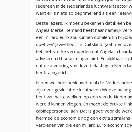
Iedereen in de Nederlandse luchtvaartsector 
want er is niets zo deprimerend als een "eeuw
Beste lezers, ik moet u bekennen dat ik een b
Angela Merkel. Iemand heeft haar namelijk vert
een miljard euro zou kunnen ophalen. En blijkba
doet ze? Jawel hoor. In Duitsland gaat men over
heb het sterke vermoeden dat Angela in haar l
adviseren dit soort dingen niet. En blijkbaar ki
dat de invoering van deze belasting in Nederl
heeft aangericht.
Ik ben wel heel benieuwd of al die Nederlanders 
zijn over gevlucht de luchthaven Weeze nu nog 
bent van harte welkom op een van de Nederland
wereld kunnen vliegen. En mocht de drukte f
cabinepersoneel aan. Dat is goed voor de wer
hiermee de economie nog een extra stimulans 
verdienen van die een miljard Euro economisch