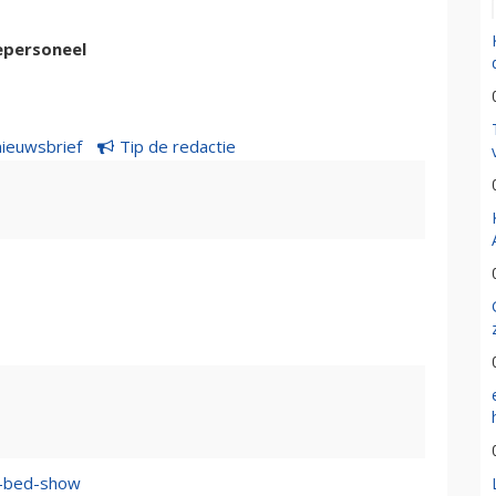
epersoneel
nieuwsbrief
Tip de redactie
n–bed-show