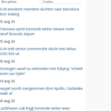
Best gelezen
Crashes
KLM annuleert meerdere vluchten naar Barcelona
door staking
05 aug 26
Transavia opent komende winter nieuwe route
vanaf Brussels Airport
05 aug 26
KLM stelt eerste commerciële vlucht met Airbus
A350-900 uit
06 aug 26
Groningen vanaf nu verbonden met Esbjerg: 'scheelt
zeven uur rijden'
04 aug 26
easyJet wordt overgenomen door Apollo, Castlelake
haakt af
06 aug 26
Luchthaven Luik krijgt komende winter weer