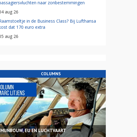
passagiersvluchten naar zonbestemmingen
04 aug 26
Raamstoeltje in de Business Class? Bij Lufthansa
kost dat 170 euro extra
05 aug 26
COLUMNS
MIJNBOUW, EU EN LUCHTVAART