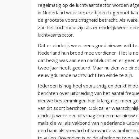
regelmatig op de luchtvaartsector worden afge
in Nederland weer betere tijden tegemoet kan z
de grootste voorzichtigheid betracht. Als ware
zou het toch mooi zijn als er eindelijk weer e
luchtvaartsector.
Dat er eindelijk weer eens goed nieuws valt te
Nederland hun brood mee verdienen. Het is ne
dat bezig was aan een nachtvlucht en er geen 
twee jaar heeft geduurd. Maar nu zien we eindel
eeuwigdurende nachtvlucht ten einde te zijn.
Iedereen is nog heel voorzichtig en denkt in de
berichten over uitbreiding van het aantal fre
nieuwe bestemmingen had ik lang niet meer geh
van dit soort berichten. Ook zal er waarschijnl
eindelijk weer een uitvraag komen naar nieuw c
mails die wij als Vakbond van Nederlands Cabi
een baan als steward of stewardess ambiëren, 
te vullen. Bovendien is er de afgelopen twee j