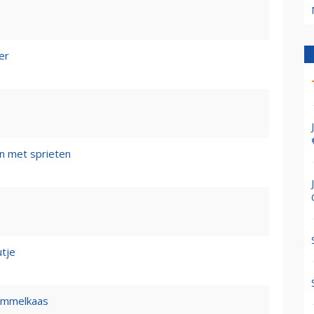
er
n met sprieten
tje
himmelkaas