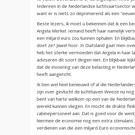
Iedereen in de Nederlandse luchtvaartsector 
want er is niets zo deprimerend als een "eeuw
Beste lezers, ik moet u bekennen dat ik een b
Angela Merkel. Iemand heeft haar namelijk vert
een miljard euro zou kunnen ophalen. En blijkba
doet ze? Jawel hoor. In Duitsland gaat men over
heb het sterke vermoeden dat Angela in haar l
adviseren dit soort dingen niet. En blijkbaar ki
dat de invoering van deze belasting in Nederl
heeft aangericht.
Ik ben wel heel benieuwd of al die Nederlanders 
zijn over gevlucht de luchthaven Weeze nu nog 
bent van harte welkom op een van de Nederland
wereld kunnen vliegen. En mocht de drukte f
cabinepersoneel aan. Dat is goed voor de wer
hiermee de economie nog een extra stimulans 
verdienen van die een miljard Euro economisch