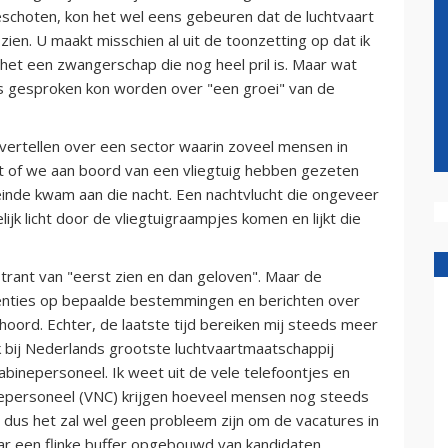
schoten, kon het wel eens gebeuren dat de luchtvaart
ien. U maakt misschien al uit de toonzetting op dat ik
 het een zwangerschap die nog heel pril is. Maar wat
ens gesproken kon worden over "een groei" van de
 vertellen over een sector waarin zoveel mensen in
t of we aan boord van een vliegtuig hebben gezeten
einde kwam aan die nacht. Een nachtvlucht die ongeveer
ijk licht door de vliegtuigraampjes komen en lijkt die
 trant van "eerst zien en dan geloven". Maar de
quenties op bepaalde bestemmingen en berichten over
oord. Echter, de laatste tijd bereiken mij steeds meer
ijk bij Nederlands grootste luchtvaartmaatschappij
abinepersoneel. Ik weet uit de vele telefoontjes en
nepersoneel (VNC) krijgen hoeveel mensen nog steeds
dus het zal wel geen probleem zijn om de vacatures in
aar een flinke buffer opgebouwd van kandidaten.