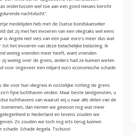
was ondertussen wel toe aan een goed nieuws bericht
igdurende nachtvlucht".
eetje medelijden heb met de Duitse bondskanselier
eld dat zij met het invoeren van een vliegtaks wel eens
ar is Angela niet vies van een paar euro's meer dus wat
 tot het invoeren van deze belachelijke belasting. Ik
and weinig vrienden meer heeft, want vrienden
jkt zij weinig over de grens, anders had ze kunnen weten
and voor ongeveer een miljard euro economische schade
die voor hun vliegreis in oostelijke richting de grens
zo'n fijne luchthaven vinden. Maar beste landgenoten, u
se luchthavens van waaruit wij u naar alle delen van de
link toenemen, dan nemen we gewoon nog wat meer
kgelegenheid in Nederland en tevens zouden we
geven. Zo zouden we toch nog iets terug kunnen
e schade. Schade Angela. Tschüss!