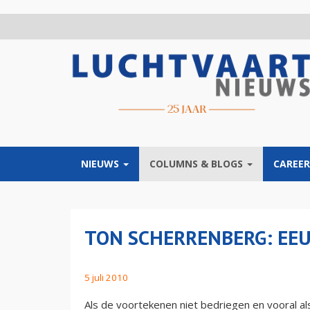
Overslaan
en
naar
de
inhoud
gaan
NIEUWS
COLUMNS & BLOGS
CAREER
TON SCHERRENBERG: E
5 juli 2010
Als de voortekenen niet bedriegen en vooral als