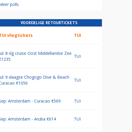
Meer polls
VOORDELIGE RETOURTICKETS
TUI vliegtickets
TUI
Jul: 8-dg cruise Oost Middellandse Zee
TUI
€1235
Jul: 9-daagse Chogogo Dive & Beach
TUI
Curacao €1056
Sep: Amsterdam - Curacao €569
TUI
Sep: Amsterdam - Aruba €614
TUI