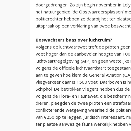
doorgedrongen. Zo zijn begin november in Lely
het natuurgebied ‘de Oostvaardersplassen’ met
politierechter hebben ze daarbij het ter plaat
uitspraak op een verklaring van twee boswach
Boswachters baas over luchtruim?
Volgens de luchtvaartwet treft de piloten geen
voet hoger dan de aanbevolen hoogte van 1000 
luchtvaartregelgeving (AIP) en geen wettelijke
volgens de officiële luchtvaartkaart toegestaan
aan te geven hoe klem de General Aviation (G
vliegverkeer daar is 1500 voet. Daarboven is h
Schiphol. De betrokken vliegers hebben dus de
volgens de Flora- en Faunawet, die beschermin
dieren, pleegden de twee piloten een strafbaar 
conflicterende wetgeving weerhield de politier
van €250 op te leggen. Juridisch interessant, m
ter plaatse aanwezige fauna werkelijk hebben 