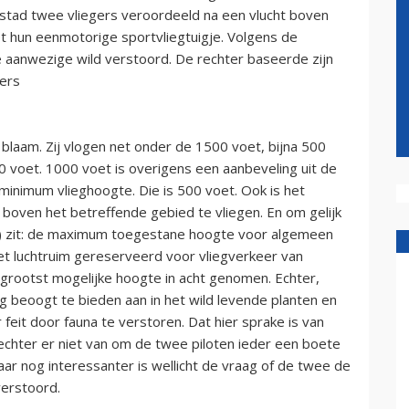
stad twee vliegers veroordeeld na een vlucht boven
 hun eenmotorige sportvliegtuigje. Volgens de
se aanwezige wild verstoord. De rechter baseerde zijn
ters
 blaam. Zij vlogen net onder de 1500 voet, bijna 500
voet. 1000 voet is overigens een aanbeveling uit de
 minimum vlieghoogte. Die is 500 voet. Ook is het
 boven het betreffende gebied te vliegen. En om gelijk
A) zit: de maximum toegestane hoogte voor algemeen
et luchtruim gereserveerd voor vliegverkeer van
 grootst mogelijke hoogte in acht genomen. Echter,
g beoogt te bieden aan in het wild levende planten en
feit door fauna te verstoren. Dat hier sprake is van
echter er niet van om de twee piloten ieder een boete
aar nog interessanter is wellicht de vraag of de twee de
verstoord.