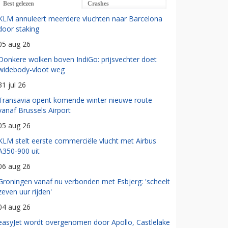
Best gelezen
Crashes
KLM annuleert meerdere vluchten naar Barcelona
door staking
05 aug 26
Donkere wolken boven IndiGo: prijsvechter doet
widebody-vloot weg
31 jul 26
Transavia opent komende winter nieuwe route
vanaf Brussels Airport
05 aug 26
KLM stelt eerste commerciële vlucht met Airbus
A350-900 uit
06 aug 26
Groningen vanaf nu verbonden met Esbjerg: 'scheelt
zeven uur rijden'
04 aug 26
easyJet wordt overgenomen door Apollo, Castlelake