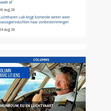
haakt af
06 aug 26
Luchthaven Luik krijgt komende winter weer
passagiersvluchten naar zonbestemmingen
04 aug 26
COLUMNS
MIJNBOUW, EU EN LUCHTVAART