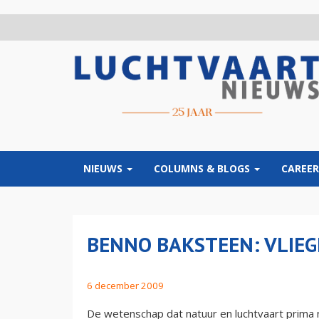
Overslaan
en
naar
de
inhoud
gaan
NIEUWS
COLUMNS & BLOGS
CAREER
BENNO BAKSTEEN: VLIEG
6 december 2009
De wetenschap dat natuur en luchtvaart prima n