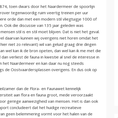
t 1874, toen dwars door het Naardermeer de spoorlijn
ver tegenwoordig ruim veertig treinen per uur
ere orde dan met een modern stil vliegtuigje 1000 of
n. Ook die discussie van 135 jaar geleden was
sen stil is en stil moet blijven. Dat is niet het geval.
eel daarvan kunnen wij overigens niet horen omdat het
hier niet zo relevant) wil van geluid graag drie dingen
dan wel kan ik de bron opeten, dan wel kan ik me met die
dan verliest de fauna in kwestie al snel de interesse in
k in het Naardermeer en kan daar nu nog steeds
angs de Oostvaardersplassen overigens. En dus ook op
heilzamer dan de Flora- en Faunawet kennelijk
ersiteit aan flora en fauna groot, mede veroorzaakt
door geringe aanwezigheid van mensen. Het is dan ook
port concludeert dat het huidige recreatieve
rvan geen belemmering vormt voor het halen van de