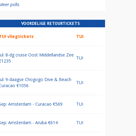
Meer polls
VOORDELIGE RETOURTICKETS
TUI vliegtickets
TUI
Jul: 8-dg cruise Oost Middellandse Zee
TUI
€1235
Jul: 9-daagse Chogogo Dive & Beach
TUI
Curacao €1056
Sep: Amsterdam - Curacao €569
TUI
Sep: Amsterdam - Aruba €614
TUI