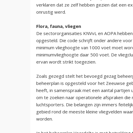
verklaren dat ze zelf hebben gezien dat een ex
onrustig werd.
Flora, fauna, vliegen
De sectororganisaties KNVvL en AOPA hebben 
opgesteld. Die code schrijft onder andere vo
minimum vlieghoogte van 1000 voet moet worde
minimumvlieghoogte daar 500 voet. De vliegcl
ervan wordt strikt toegezien.
Zoals gezegd stelt het bevoegd gezag beheer
beheerplan is opgesteld voor het Zeeuwse geb
heeft, in samenspraak met een aantal partijen u
om te zoeken naar operationele afspraken die 
luchtsporters. Die belangen zijn immers feiteli
gebied rond de meeste kleine vliegvelden wa
worden.
In het beheerplan Voordelta is met betrekking 