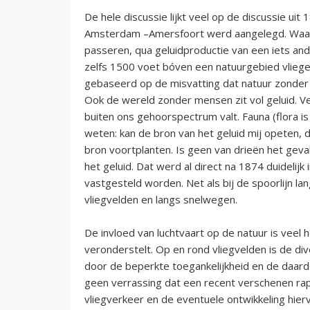
De hele discussie lijkt veel op de discussie ui
Amsterdam –Amersfoort werd aangelegd. Waaro
passeren, qua geluidproductie van een iets and
zelfs 1500 voet bóven een natuurgebied vliege
gebaseerd op de misvatting dat natuur zonder men
Ook de wereld zonder mensen zit vol geluid. V
buiten ons gehoorspectrum valt. Fauna (flora is 
weten: kan de bron van het geluid mij opeten, 
bron voortplanten. Is geen van drieën het geval 
het geluid. Dat werd al direct na 1874 duidelij
vastgesteld worden. Net als bij de spoorlijn l
vliegvelden en langs snelwegen.
De invloed van luchtvaart op de natuur is veel 
veronderstelt. Op en rond vliegvelden is de div
door de beperkte toegankelijkheid en de daar
geen verrassing dat een recent verschenen rap
vliegverkeer en de eventuele ontwikkeling hie