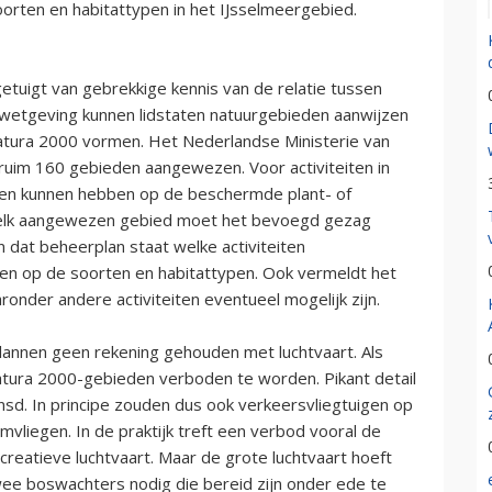
rten en habitattypen in het IJsselmeergebied.
tuigt van gebrekkige kennis van de relatie tussen
e wetgeving kunnen lidstaten natuurgebieden aanwijzen
tura 2000 vormen. Het Nederlandse Ministerie van
 ruim 160 gebieden aangewezen. Voor activiteiten in
den kunnen hebben op de beschermde plant- of
r elk aangewezen gebied moet het bevoegd gezag
In dat beheerplan staat welke activiteiten
ben op de soorten en habitattypen. Ook vermeldt het
onder andere activiteiten eventueel mogelijk zijn.
rplannen geen rekening gehouden met luchtvaart. Als
Natura 2000-gebieden verboden te worden. Pikant detail
ensd. In principe zouden dus ook verkeersvliegtuigen op
liegen. In de praktijk treft een verbod vooral de
creatieve luchtvaart. Maar de grote luchtvaart hoeft
twee boswachters nodig die bereid zijn onder ede te