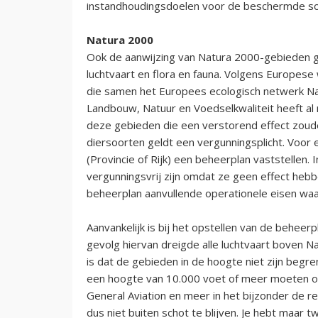
instandhoudingsdoelen voor de beschermde soo
Natura 2000
Ook de aanwijzing van Natura 2000-gebieden ge
luchtvaart en flora en fauna. Volgens Europes
die samen het Europees ecologisch netwerk Na
Landbouw, Natuur en Voedselkwaliteit heeft al
deze gebieden die een verstorend effect zou
diersoorten geldt een vergunningsplicht. Voo
(Provincie of Rijk) een beheerplan vaststellen. 
vergunningsvrij zijn omdat ze geen effect heb
beheerplan aanvullende operationele eisen waar
Aanvankelijk is bij het opstellen van de behee
gevolg hiervan dreigde alle luchtvaart boven 
is dat de gebieden in de hoogte niet zijn begr
een hoogte van 10.000 voet of meer moeten omv
General Aviation en meer in het bijzonder de re
dus niet buiten schot te blijven. Je hebt maar 