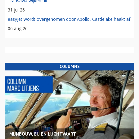
Transavia wijken uit
31 jul 26
easyJet wordt overgenomen door Apollo, Castlelake haakt af
06 aug 26
COLUMNS
MIJNBOUW, EU EN LUCHTVAART