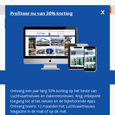
Overslaan
en
x
Digitaal Magazine
Registreer
Check in
naar
Profiteer nu van 30% korting
de
inhoud
gaan
Magazine
Podcasts
Vacatures
Toggl
naviga
Ontvang een jaar lang 30% korting op het beste van
Luchtvaartnieuws en Zakenreisnieuws. Krijg onbeperkt
toegang tot al het nieuws en de bijbehorende Apps.
HUGO ROOS: MARTINAIR;
Ontvang tevens 12 maanden het Luchtvaartnieuws
MEER VERLEDEN DAN
Magazine in de mail of op de mat.