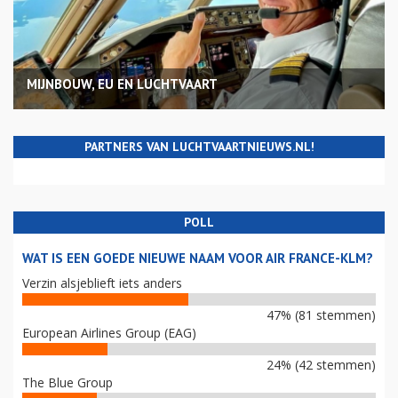
MIJNBOUW, EU EN LUCHTVAART
PARTNERS VAN LUCHTVAARTNIEUWS.NL!
POLL
WAT IS EEN GOEDE NIEUWE NAAM VOOR AIR FRANCE-KLM?
Verzin alsjeblieft iets anders
47% (81 stemmen)
European Airlines Group (EAG)
24% (42 stemmen)
The Blue Group