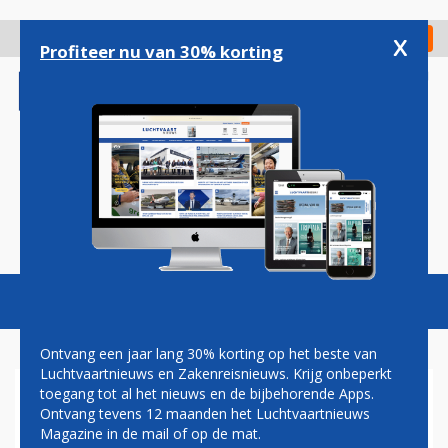
Overslaan
en
x
Digitaal Magazine
Registreer
Check in
naar
Profiteer nu van 30% korting
de
inhoud
gaan
Magazine
Podcasts
Vacatures
Toggl
naviga
Ontvang een jaar lang 30% korting op het beste van
Luchtvaartnieuws en Zakenreisnieuws. Krijg onbeperkt
toegang tot al het nieuws en de bijbehorende Apps.
HUGO ROOS: MARTINAIR;
Ontvang tevens 12 maanden het Luchtvaartnieuws
MEER VERLEDEN DAN
Magazine in de mail of op de mat.