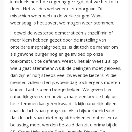
inmiddels heeft de regering gezegd, dat we het toch
doen. Het zal dus wel weer niet doorgaan. Of
misschien weer wel na de verkiezingen. Want
woensdag is het zover, we mogen weer stemmen.
Hoewel de westerse democratieën zichzelf min of
meer klem hebben gezet door de instelling van
ontelbare inspraakgroepjes, is dit toch de manier om
als gewone burger nog enige invloed op onze
toekomst uit te oefenen. Weet u het al? Weet u al op
wie u gaat stemmen? Als ik de peilingen moet geloven,
dan zijn er nog steeds veel zwevende kiezers. Al die
mensen zullen uiterlijk woensdag toch ergens moeten
landen. Laat ik u een beetje helpen. We geven hier
natuurlijk geen stemadvies, maar een beetje hulp bij
het stemmen kan geen kwaad. Ik kijk natuurlijk alleen
naar de luchtvaartparagraaf. Als u bijvoorbeeld vindt
dat de luchtvaart niet mag uitbreiden en dat er extra
belasting moet worden betaald dan zit u prima bij de
SP, GroenLinks en de Partij voor de Dieren. De