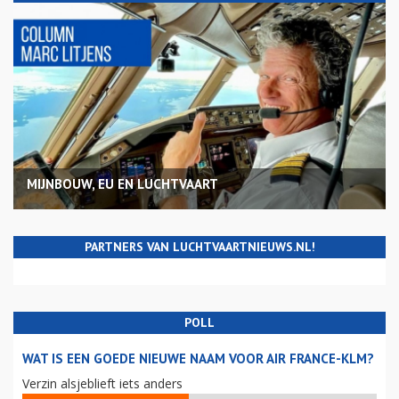
MIJNBOUW, EU EN LUCHTVAART
PARTNERS VAN LUCHTVAARTNIEUWS.NL!
POLL
WAT IS EEN GOEDE NIEUWE NAAM VOOR AIR FRANCE-KLM?
Verzin alsjeblieft iets anders