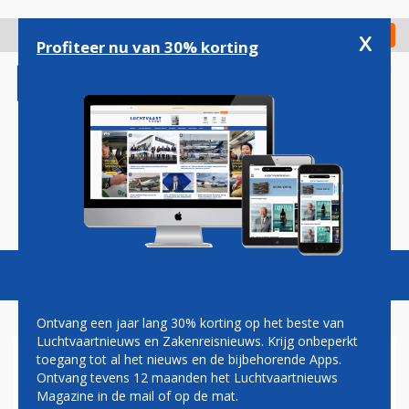
Overslaan
en
x
Digitaal Magazine
Registreer
Check in
naar
Profiteer nu van 30% korting
de
inhoud
gaan
Magazine
Podcasts
Vacatures
Toggl
naviga
Ontvang een jaar lang 30% korting op het beste van
Luchtvaartnieuws en Zakenreisnieuws. Krijg onbeperkt
toegang tot al het nieuws en de bijbehorende Apps.
JAN COCHERET: STEM WIJZER
Ontvang tevens 12 maanden het Luchtvaartnieuws
Magazine in de mail of op de mat.