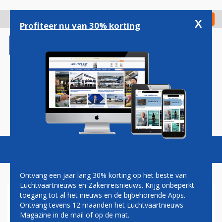
Overslaan
en
x
Digitaal Magazine
Registreer
Check in
naar
Profiteer nu van 30% korting
de
inhoud
gaan
Magazine
Podcasts
Vacatures
Toggl
naviga
Ontvang een jaar lang 30% korting op het beste van
Luchtvaartnieuws en Zakenreisnieuws. Krijg onbeperkt
toegang tot al het nieuws en de bijbehorende Apps.
PROF. DR. HUGO ROOS:
Ontvang tevens 12 maanden het Luchtvaartnieuws
INTERNATIONAAL
Magazine in de mail of op de mat.