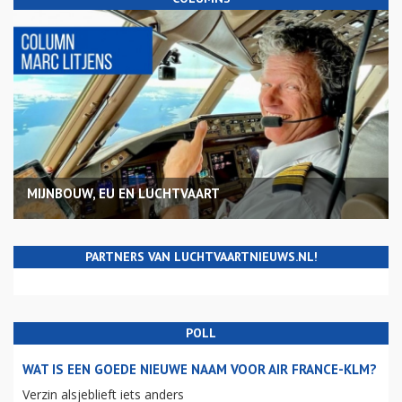
MIJNBOUW, EU EN LUCHTVAART
PARTNERS VAN LUCHTVAARTNIEUWS.NL!
POLL
WAT IS EEN GOEDE NIEUWE NAAM VOOR AIR FRANCE-KLM?
Verzin alsjeblieft iets anders