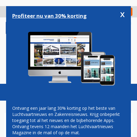
Overslaan
en
x
Digitaal Magazine
Registreer
Check in
naar
Profiteer nu van 30% korting
de
inhoud
gaan
Magazine
Podcasts
Vacatures
Toggl
naviga
Ontvang een jaar lang 30% korting op het beste van
Luchtvaartnieuws en Zakenreisnieuws. Krijg onbeperkt
toegang tot al het nieuws en de bijbehorende Apps.
ROB SOMSEN: VERDRIETIG
Ontvang tevens 12 maanden het Luchtvaartnieuws
Magazine in de mail of op de mat.