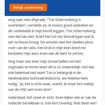
27 april 2013
Bekijk aanbieding
Vrijdagavond rond 8 uur belde mijn vrouw. Ik was op
weg naar een afspraak. "Ton Scherrenberg is
overleden", vertelde ze. Ik moest goed nadenken en
de combinatie in mijn hoofd leggen. Ton Scherrenberg,
nee dat kan niet. Ik liet het tot me doordringen wat ik
net te horen kreeg. De emotie nam het denken plots
over van de ratio. Een brok in mijn keel deed me
besluiten mijn auto even aan de kant te zetten.
Nog maar een keer mijn vrouw bellen om het
nogmaals te horen want dit is zo onwerkelijk. Het kan
ook helemaal niet want Ton is belangrijk in de
Nederlandse luchtvaartindustrie, we hebben hem
nodig. "Ja, het is echt waar, wacht...ik stuur het mailtje
van de VNC wel even door".
Inderdaad, het staat er echt. Even kijken wie er van de
redactie bereikbaar is. Een kort overleg. Wat doen we?