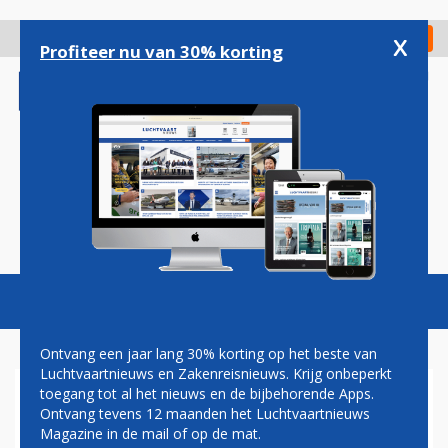
Overslaan
en
x
Digitaal Magazine
Registreer
Check in
naar
Profiteer nu van 30% korting
de
inhoud
gaan
Magazine
Podcasts
Vacatures
Toggl
naviga
Ontvang een jaar lang 30% korting op het beste van
Luchtvaartnieuws en Zakenreisnieuws. Krijg onbeperkt
toegang tot al het nieuws en de bijbehorende Apps.
REISORGANISATIES: INFLATIE
Ontvang tevens 12 maanden het Luchtvaartnieuws
NIEUWE TEGENVALLER NA
Magazine in de mail of op de mat.