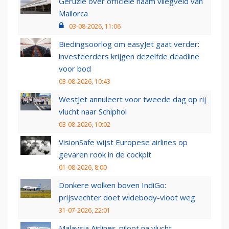
Geruzie over officiële naam vliegveld van
Mallorca
03-08-2026, 11:06
Biedingsoorlog om easyJet gaat verder:
investeerders krijgen dezelfde deadline
voor bod
03-08-2026, 10:43
WestJet annuleert voor tweede dag op rij
vlucht naar Schiphol
03-08-2026, 10:02
VisionSafe wijst Europese airlines op
gevaren rook in de cockpit
01-08-2026, 8:00
Donkere wolken boven IndiGo:
prijsvechter doet widebody-vloot weg
31-07-2026, 22:01
Malaysia Airlines-piloot na vlucht