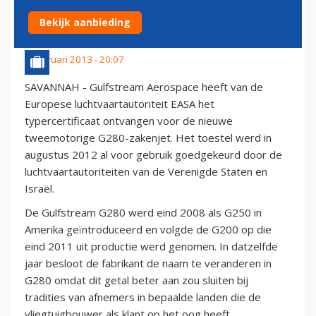
GEBRUIK (FOTO)
Bekijk aanbieding
9 februari 2013 - 20:07
SAVANNAH - Gulfstream Aerospace heeft van de
Europese luchtvaartautoriteit EASA het
typercertificaat ontvangen voor de nieuwe
tweemotorige G280-zakenjet. Het toestel werd in
augustus 2012 al voor gebruik goedgekeurd door de
luchtvaartautoriteiten van de Verenigde Staten en
Israël.
De Gulfstream G280 werd eind 2008 als G250 in
Amerika geïntroduceerd en volgde de G200 op die
eind 2011 uit productie werd genomen. In datzelfde
jaar besloot de fabrikant de naam te veranderen in
G280 omdat dit getal beter aan zou sluiten bij
tradities van afnemers in bepaalde landen die de
vliegtuigbouwer als klant op het oog heeft.