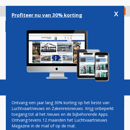
Overslaan
en
x
Digitaal Magazine
Registreer
Check in
naar
Profiteer nu van 30% korting
de
inhoud
gaan
Magazine
Podcasts
Vacatures
Toggl
naviga
Ontvang een jaar lang 30% korting op het beste van
Luchtvaartnieuws en Zakenreisnieuws. Krijg onbeperkt
toegang tot al het nieuws en de bijbehorende Apps.
EASA KEURT G280 ZAKENJET
Ontvang tevens 12 maanden het Luchtvaartnieuws
GOED VOOR EUROPEES
Magazine in de mail of op de mat.