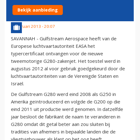
GEBRUIK (FOTO)
Bekijk aanbieding
9 februari 2013 - 20:07
SAVANNAH - Gulfstream Aerospace heeft van de
Europese luchtvaartautoriteit EASA het
typercertificaat ontvangen voor de nieuwe
tweemotorige G280-zakenjet. Het toestel werd in
augustus 2012 al voor gebruik goedgekeurd door de
luchtvaartautoriteiten van de Verenigde Staten en
Israël.
De Gulfstream G280 werd eind 2008 als G250 in
Amerika geïntroduceerd en volgde de G200 op die
eind 2011 uit productie werd genomen. In datzelfde
jaar besloot de fabrikant de naam te veranderen in
G280 omdat dit getal beter aan zou sluiten bij
tradities van afnemers in bepaalde landen die de
vliegtuigbouwer als klant op het oog heeft.