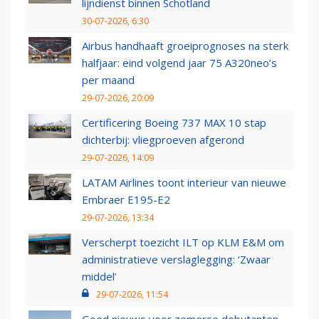
lijndienst binnen Schotland
30-07-2026, 6:30
Airbus handhaaft groeiprognoses na sterk
halfjaar: eind volgend jaar 75 A320neo’s
per maand
29-07-2026, 20:09
Certificering Boeing 737 MAX 10 stap
dichterbij: vliegproeven afgerond
29-07-2026, 14:09
LATAM Airlines toont interieur van nieuwe
Embraer E195-E2
29-07-2026, 13:34
Verscherpt toezicht ILT op KLM E&M om
administratieve verslaglegging: ‘Zwaar
middel’
29-07-2026, 11:54
Goed nieuws voor zomerse debutanten