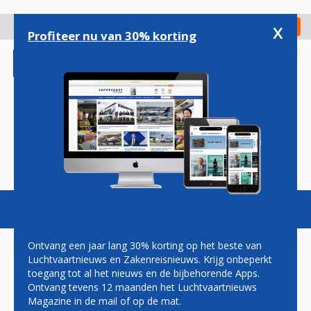
Overslaan
en
x
Digitaal Magazine
Registreer
Check in
naar
Profiteer nu van 30% korting
de
inhoud
gaan
Magazine
Podcasts
Vacatures
Toggl
naviga
Ontvang een jaar lang 30% korting op het beste van
Luchtvaartnieuws en Zakenreisnieuws. Krijg onbeperkt
toegang tot al het nieuws en de bijbehorende Apps.
EASA KEURT G280 ZAKENJET
Ontvang tevens 12 maanden het Luchtvaartnieuws
GOED VOOR EUROPEES
Magazine in de mail of op de mat.