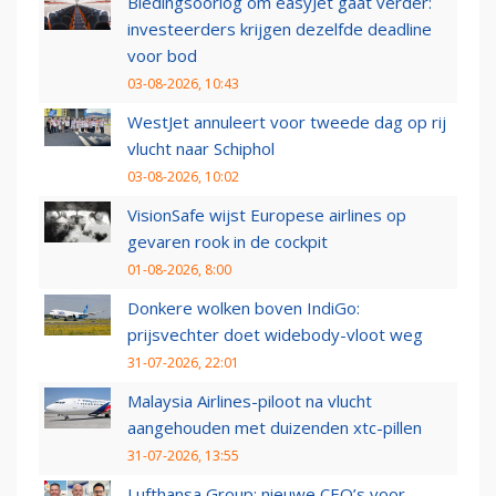
Biedingsoorlog om easyJet gaat verder:
investeerders krijgen dezelfde deadline
voor bod
03-08-2026, 10:43
WestJet annuleert voor tweede dag op rij
vlucht naar Schiphol
03-08-2026, 10:02
VisionSafe wijst Europese airlines op
gevaren rook in de cockpit
01-08-2026, 8:00
Donkere wolken boven IndiGo:
prijsvechter doet widebody-vloot weg
31-07-2026, 22:01
Malaysia Airlines-piloot na vlucht
aangehouden met duizenden xtc-pillen
31-07-2026, 13:55
Lufthansa Group: nieuwe CEO’s voor