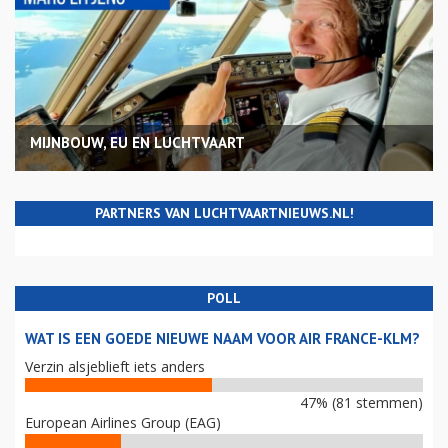
MIJNBOUW, EU EN LUCHTVAART
PARTNERS VAN LUCHTVAARTNIEUWS.NL!
POLL
WAT IS EEN GOEDE NIEUWE NAAM VOOR AIR FRANCE-KLM?
Verzin alsjeblieft iets anders
47% (81 stemmen)
European Airlines Group (EAG)