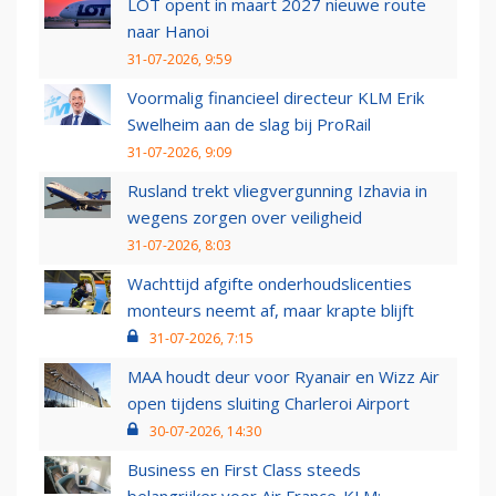
LOT opent in maart 2027 nieuwe route
naar Hanoi
31-07-2026, 9:59
Voormalig financieel directeur KLM Erik
Swelheim aan de slag bij ProRail
31-07-2026, 9:09
Rusland trekt vliegvergunning Izhavia in
wegens zorgen over veiligheid
31-07-2026, 8:03
Wachttijd afgifte onderhoudslicenties
monteurs neemt af, maar krapte blijft
31-07-2026, 7:15
MAA houdt deur voor Ryanair en Wizz Air
open tijdens sluiting Charleroi Airport
30-07-2026, 14:30
Business en First Class steeds
belangrijker voor Air France-KLM: