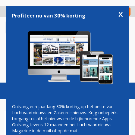
Overslaan
en
x
Digitaal Magazine
Registreer
Check in
naar
Profiteer nu van 30% korting
de
inhoud
gaan
Magazine
Podcasts
Vacatures
Toggl
naviga
Ontvang een jaar lang 30% korting op het beste van
Luchtvaartnieuws en Zakenreisnieuws. Krijg onbeperkt
toegang tot al het nieuws en de bijbehorende Apps.
VEEL MINDER TREINEN ROND
Ontvang tevens 12 maanden het Luchtvaartnieuws
SCHIPHOL DOOR STORINGEN
Magazine in de mail of op de mat.