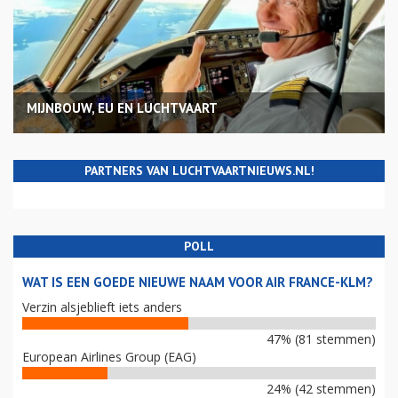
MIJNBOUW, EU EN LUCHTVAART
PARTNERS VAN LUCHTVAARTNIEUWS.NL!
POLL
WAT IS EEN GOEDE NIEUWE NAAM VOOR AIR FRANCE-KLM?
Verzin alsjeblieft iets anders
47% (81 stemmen)
European Airlines Group (EAG)
24% (42 stemmen)