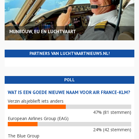
MIJNBOUW, EU EN LUCHTVAART
PARTNERS VAN LUCHTVAARTNIEUWS.NL!
POLL
WAT IS EEN GOEDE NIEUWE NAAM VOOR AIR FRANCE-KLM?
Verzin alsjeblieft iets anders
47% (81 stemmen)
European Airlines Group (EAG)
24% (42 stemmen)
The Blue Group