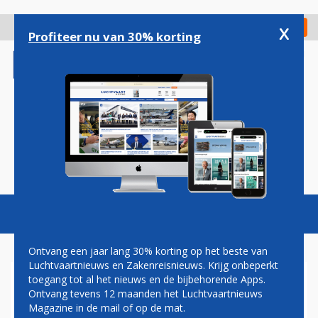
Overslaan
en
x
Digitaal Magazine
Registreer
Check in
naar
Profiteer nu van 30% korting
de
inhoud
gaan
Magazine
Podcasts
Vacatures
Toggl
naviga
Ontvang een jaar lang 30% korting op het beste van
Luchtvaartnieuws en Zakenreisnieuws. Krijg onbeperkt
toegang tot al het nieuws en de bijbehorende Apps.
GULFSTREAM G650 KRIJGT
Ontvang tevens 12 maanden het Luchtvaartnieuws
VOORLOPIGE
Magazine in de mail of op de mat.