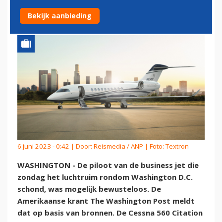
BEWUSTELOOS
Bekijk aanbieding
6 juni 2023 - 0:42 | Door:
Reismedia / ANP
| Foto: Textron
WASHINGTON - De piloot van de business jet die
zondag het luchtruim rondom Washington D.C.
schond, was mogelijk bewusteloos. De
Amerikaanse krant The Washington Post meldt
dat op basis van bronnen. De Cessna 560 Citation