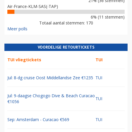
21% (36 stemmen)
Air-France-KLM-SAS(-TAP)
6% (11 stemmen)
Totaal aantal stemmen: 170
Meer polls
VOORDELIGE RETOURTICKETS
TUI vliegtickets
TUI
Jul: 8-dg cruise Oost Middellandse Zee €1235
TUI
Jul: 9-daagse Chogogo Dive & Beach Curacao
TUI
€1056
Sep: Amsterdam - Curacao €569
TUI