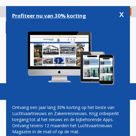
Overslaan
en
x
Digitaal Magazine
Registreer
Check in
naar
Profiteer nu van 30% korting
de
inhoud
gaan
Magazine
Podcasts
Vacatures
Toggl
naviga
Ontvang een jaar lang 30% korting op het beste van
Luchtvaartnieuws en Zakenreisnieuws. Krijg onbeperkt
toegang tot al het nieuws en de bijbehorende Apps.
PILOOT VAN GECRASHTE
Ontvang tevens 12 maanden het Luchtvaartnieuws
BUSINESS JET WAS
Magazine in de mail of op de mat.