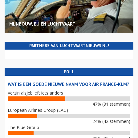
MIJNBOUW, EU EN LUCHTVAART
PARTNERS VAN LUCHTVAARTNIEUWS.NL!
POLL
WAT IS EEN GOEDE NIEUWE NAAM VOOR AIR FRANCE-KLM?
Verzin alsjeblieft iets anders
47% (81 stemmen)
European Airlines Group (EAG)
24% (42 stemmen)
The Blue Group