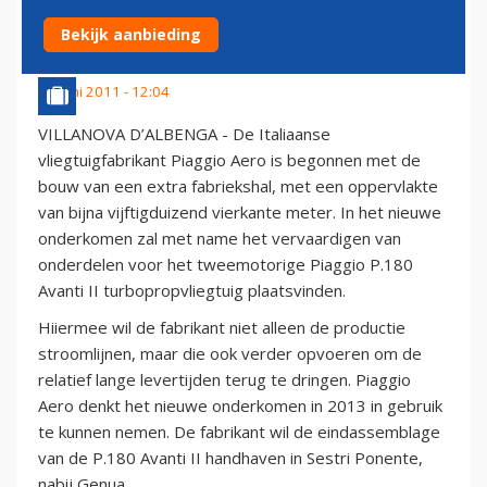
FABRIEKSHAL NEER
Bekijk aanbieding
19 juni 2011 - 12:04
VILLANOVA D’ALBENGA - De Italiaanse
vliegtuigfabrikant Piaggio Aero is begonnen met de
bouw van een extra fabriekshal, met een oppervlakte
van bijna vijftigduizend vierkante meter. In het nieuwe
onderkomen zal met name het vervaardigen van
onderdelen voor het tweemotorige Piaggio P.180
Avanti II turbopropvliegtuig plaatsvinden.
Hiiermee wil de fabrikant niet alleen de productie
stroomlijnen, maar die ook verder opvoeren om de
relatief lange levertijden terug te dringen. Piaggio
Aero denkt het nieuwe onderkomen in 2013 in gebruik
te kunnen nemen. De fabrikant wil de eindassemblage
van de P.180 Avanti II handhaven in Sestri Ponente,
nabij Genua.