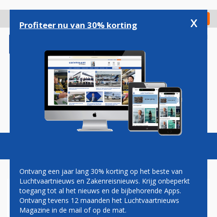
Overslaan
en
x
Digitaal Magazine
Registreer
Check in
naar
Profiteer nu van 30% korting
de
inhoud
gaan
Magazine
Podcasts
Vacatures
Toggl
naviga
Ontvang een jaar lang 30% korting op het beste van
Luchtvaartnieuws en Zakenreisnieuws. Krijg onbeperkt
toegang tot al het nieuws en de bijbehorende Apps.
VLIEGTUIGBOUWER PIAGGIO
Ontvang tevens 12 maanden het Luchtvaartnieuws
AERO ZET EXTRA
Magazine in de mail of op de mat.