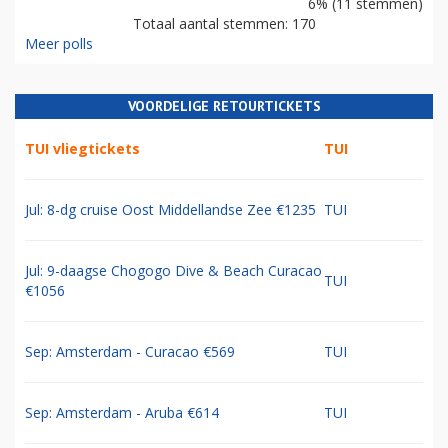
6% (11 stemmen)
Totaal aantal stemmen: 170
Meer polls
VOORDELIGE RETOURTICKETS
TUI vliegtickets
TUI
Jul: 8-dg cruise Oost Middellandse Zee €1235
TUI
Jul: 9-daagse Chogogo Dive & Beach Curacao
TUI
€1056
Sep: Amsterdam - Curacao €569
TUI
Sep: Amsterdam - Aruba €614
TUI