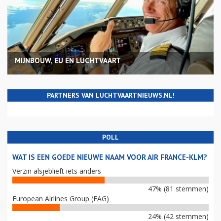
MIJNBOUW, EU EN LUCHTVAART
PARTNERS VAN LUCHTVAARTNIEUWS.NL!
POLL
WAT IS EEN GOEDE NIEUWE NAAM VOOR AIR FRANCE-KLM?
Verzin alsjeblieft iets anders
47% (81 stemmen)
European Airlines Group (EAG)
24% (42 stemmen)