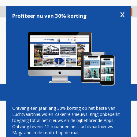
Overslaan
en
x
Digitaal Magazine
Registreer
Check in
naar
Profiteer nu van 30% korting
de
inhoud
gaan
Magazine
Podcasts
Vacatures
Toggl
naviga
Ontvang een jaar lang 30% korting op het beste van
Luchtvaartnieuws en Zakenreisnieuws. Krijg onbeperkt
toegang tot al het nieuws en de bijbehorende Apps.
NASA: BROKSTUKKEN
Ontvang tevens 12 maanden het Luchtvaartnieuws
SATELLIET MOGELIJK IN
Magazine in de mail of op de mat.