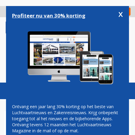
Overslaan
en
x
Digitaal Magazine
Registreer
Check in
naar
Profiteer nu van 30% korting
de
inhoud
gaan
Magazine
Podcasts
Vacatures
Toggl
naviga
Ontvang een jaar lang 30% korting op het beste van
Luchtvaartnieuws en Zakenreisnieuws. Krijg onbeperkt
toegang tot al het nieuws en de bijbehorende Apps.
RUIMTEVAARTBEDRIJF XCOR
Ontvang tevens 12 maanden het Luchtvaartnieuws
AEROPACE FAILLIET
Magazine in de mail of op de mat.