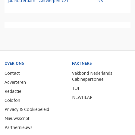
Jul: Rotterdam - Antwerpen €21
NS
OVER ONS
PARTNERS
Contact
Vakbond Nederlands
Cabinepersoneel
Adverteren
TUI
Redactie
NEWHEAP
Colofon
Privacy & Cookiebeleid
Nieuwsscript
Partnernieuws