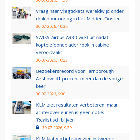
30-07-2026, 11:58
Vraag naar vliegtickets wereldwijd onder
druk door oorlog in het Midden-Oosten
30-07-2026, 10:36
SWISS-Airbus A330 wijkt uit nadat
koptelefoonoplader rook in cabine
veroorzaakt
30-07-2026, 10:23
Bezoekersrecord voor Farnborough
Airshow: 41 procent meer dan de vorige
keer
30-07-2026, 9:30
KLM ziet resultaten verbeteren, maar
achteroverleunen is geen optie:
‘Realistisch blijven’
30-07-2026, 9:29
KLM laat verbetering zien in tweede