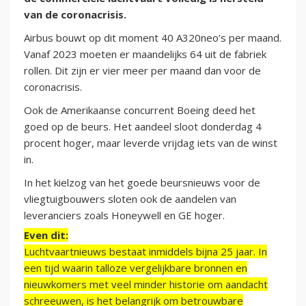
van de coronacrisis.
Airbus bouwt op dit moment 40 A320neo’s per maand.
Vanaf 2023 moeten er maandelijks 64 uit de fabriek
rollen. Dit zijn er vier meer per maand dan voor de
coronacrisis.
Ook de Amerikaanse concurrent Boeing deed het
goed op de beurs. Het aandeel sloot donderdag 4
procent hoger, maar leverde vrijdag iets van de winst
in.
In het kielzog van het goede beursnieuws voor de
vliegtuigbouwers sloten ook de aandelen van
leveranciers zoals Honeywell en GE hoger.
Even dit:
Luchtvaartnieuws bestaat inmiddels bijna 25 jaar. In
een tijd waarin talloze vergelijkbare bronnen en
nieuwkomers met veel minder historie om aandacht
schreeuwen, is het belangrijk om betrouwbare