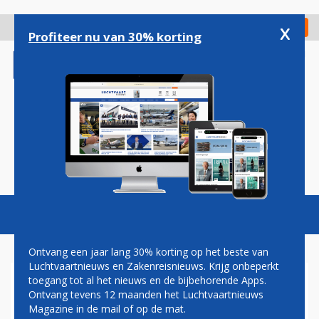
Overslaan
en
x
Digitaal Magazine
Registreer
Check in
naar
Profiteer nu van 30% korting
de
inhoud
gaan
Magazine
Podcasts
Vacatures
Toggl
naviga
Ontvang een jaar lang 30% korting op het beste van
Luchtvaartnieuws en Zakenreisnieuws. Krijg onbeperkt
toegang tot al het nieuws en de bijbehorende Apps.
GOED NIEUWS OP DE BEURS
Ontvang tevens 12 maanden het Luchtvaartnieuws
VOOR VLIEGTUIGBOUWERS
Magazine in de mail of op de mat.