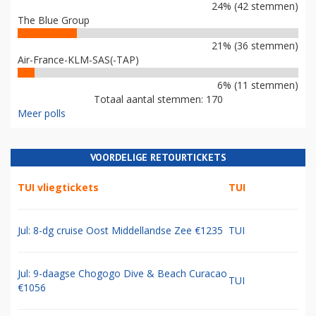
WAT IS EEN GOEDE NIEUWE NAAM VOOR AIR FRANCE-KLM?
Verzin alsjeblieft iets anders
47% (81 stemmen)
European Airlines Group (EAG)
24% (42 stemmen)
The Blue Group
21% (36 stemmen)
Air-France-KLM-SAS(-TAP)
6% (11 stemmen)
Totaal aantal stemmen: 170
Meer polls
VOORDELIGE RETOURTICKETS
TUI vliegtickets
TUI