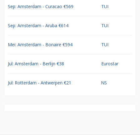
Jul: 8-dg cruise Oost Middellandse Zee €1235
TUI
Jul: 9-daagse Chogogo Dive & Beach Curacao
TUI
€1056
Sep: Amsterdam - Curacao €569
TUI
Sep: Amsterdam - Aruba €614
TUI
Mei: Amsterdam - Bonaire €594
TUI
Jul: Amsterdam - Berlijn €38
Eurostar
Jul: Rotterdam - Antwerpen €21
NS