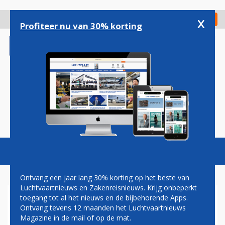
Overslaan
en
x
Digitaal Magazine
Registreer
Check in
naar
Profiteer nu van 30% korting
de
inhoud
gaan
Magazine
Podcasts
Vacatures
Toggl
naviga
Ontvang een jaar lang 30% korting op het beste van
Luchtvaartnieuws en Zakenreisnieuws. Krijg onbeperkt
toegang tot al het nieuws en de bijbehorende Apps.
AIR FRANCE GEEFT PREMIUM
Ontvang tevens 12 maanden het Luchtvaartnieuws
ECONOMY NIEUWE NAAM:
Magazine in de mail of op de mat.