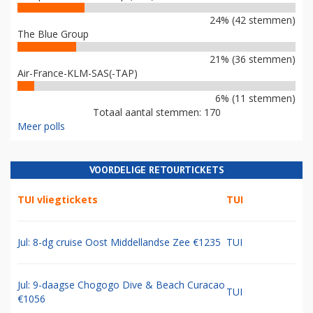
24% (42 stemmen)
The Blue Group
21% (36 stemmen)
Air-France-KLM-SAS(-TAP)
6% (11 stemmen)
Totaal aantal stemmen: 170
Meer polls
VOORDELIGE RETOURTICKETS
TUI vliegtickets
TUI
Jul: 8-dg cruise Oost Middellandse Zee €1235
TUI
Jul: 9-daagse Chogogo Dive & Beach Curacao
TUI
€1056