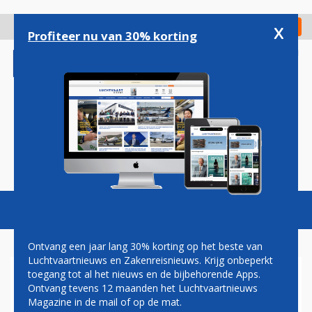
Overslaan
en
x
Digitaal Magazine
Registreer
Check in
naar
Profiteer nu van 30% korting
de
inhoud
gaan
Magazine
Podcasts
Vacatures
Toggl
naviga
Ontvang een jaar lang 30% korting op het beste van
Luchtvaartnieuws en Zakenreisnieuws. Krijg onbeperkt
toegang tot al het nieuws en de bijbehorende Apps.
AIR FRANCE GEEFT PREMIUM
Ontvang tevens 12 maanden het Luchtvaartnieuws
ECONOMY NIEUWE NAAM:
Magazine in de mail of op de mat.