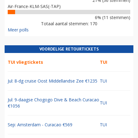
21% (36 stemmen)
Air-France-KLM-SAS(-TAP)
6% (11 stemmen)
Totaal aantal stemmen: 170
Meer polls
VOORDELIGE RETOURTICKETS
TUI vliegtickets
TUI
Jul: 8-dg cruise Oost Middellandse Zee €1235
TUI
Jul: 9-daagse Chogogo Dive & Beach Curacao
TUI
€1056
Sep: Amsterdam - Curacao €569
TUI