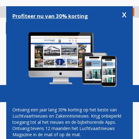
Overslaan
en
x
Digitaal Magazine
Registreer
Check in
naar
Profiteer nu van 30% korting
de
inhoud
gaan
Magazine
Podcasts
Vacatures
Toggl
naviga
Ontvang een jaar lang 30% korting op het beste van
Luchtvaartnieuws en Zakenreisnieuws. Krijg onbeperkt
toegang tot al het nieuws en de bijbehorende Apps.
AIR FRANCE-KLM,
Ontvang tevens 12 maanden het Luchtvaartnieuws
ACCENTURE EN GOOGLE
Magazine in de mail of op de mat.