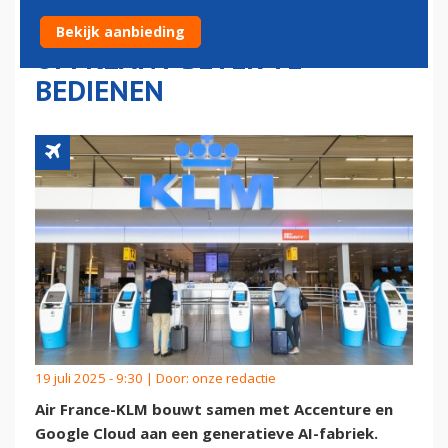
CLOUD BOUWEN AI-FABRIEK
Bekijk aanbieding
OM KLANT BETER TE
BEDIENEN
19 juli 2025 - 9:30 | Door:
onze redactie
Air France-KLM bouwt samen met Accenture en
Google Cloud aan een generatieve AI-fabriek.