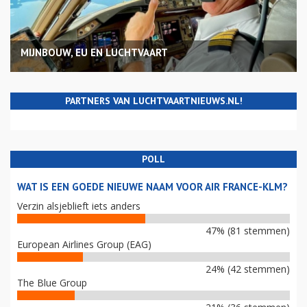
MIJNBOUW, EU EN LUCHTVAART
PARTNERS VAN LUCHTVAARTNIEUWS.NL!
POLL
WAT IS EEN GOEDE NIEUWE NAAM VOOR AIR FRANCE-KLM?
Verzin alsjeblieft iets anders
47% (81 stemmen)
European Airlines Group (EAG)
24% (42 stemmen)
The Blue Group