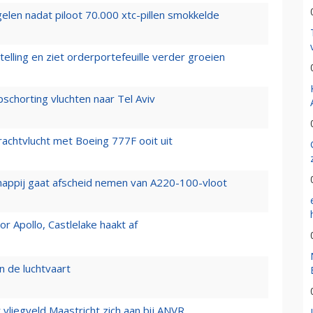
elen nadat piloot 70.000 xtc-pillen smokkelde
elling en ziet orderportefeuille verder groeien
chorting vluchten naar Tel Aviv
vrachtvlucht met Boeing 777F ooit uit
happij gaat afscheid nemen van A220-100-vloot
 Apollo, Castlelake haakt af
n de luchtvaart
t vliegveld Maastricht zich aan bij ANVR