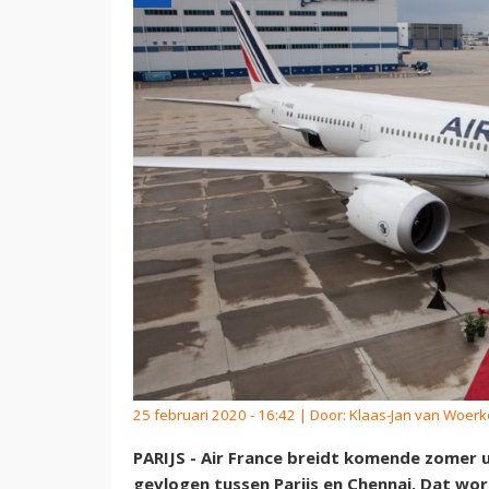
25 februari 2020 - 16:42 | Door:
Klaas-Jan van Woer
PARIJS - Air France breidt komende zomer ui
gevlogen tussen Parijs en Chennai. Dat wo