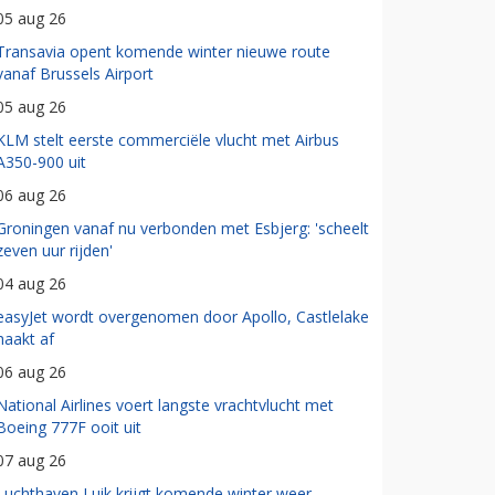
05 aug 26
Transavia opent komende winter nieuwe route
vanaf Brussels Airport
05 aug 26
KLM stelt eerste commerciële vlucht met Airbus
A350-900 uit
06 aug 26
Groningen vanaf nu verbonden met Esbjerg: 'scheelt
zeven uur rijden'
04 aug 26
easyJet wordt overgenomen door Apollo, Castlelake
haakt af
06 aug 26
National Airlines voert langste vrachtvlucht met
Boeing 777F ooit uit
07 aug 26
Luchthaven Luik krijgt komende winter weer