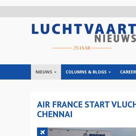
Overslaan
en
naar
de
inhoud
gaan
NIEUWS
COLUMNS & BLOGS
CAREER
AIR FRANCE START VLUC
CHENNAI