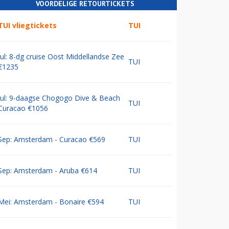
VOORDELIGE RETOURTICKETS
TUI vliegtickets
TUI
Jul: 8-dg cruise Oost Middellandse Zee
TUI
€1235
Jul: 9-daagse Chogogo Dive & Beach
TUI
Curacao €1056
Sep: Amsterdam - Curacao €569
TUI
Sep: Amsterdam - Aruba €614
TUI
Mei: Amsterdam - Bonaire €594
TUI