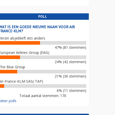
POLL
WAT IS EEN GOEDE NIEUWE NAAM VOOR AIR
FRANCE-KLM?
Verzin alsjeblieft iets anders
47% (81 stemmen)
European Airlines Group (EAG)
24% (42 stemmen)
The Blue Group
21% (36 stemmen)
Air-France-KLM-SAS(-TAP)
6% (11 stemmen)
Totaal aantal stemmen: 170
Meer polls