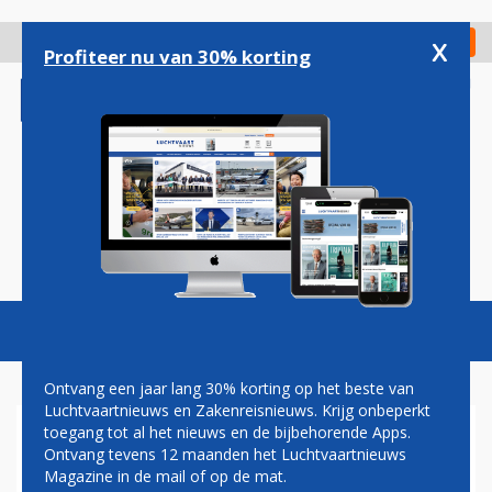
Overslaan
en
x
Digitaal Magazine
Registreer
Check in
naar
Profiteer nu van 30% korting
de
inhoud
gaan
Magazine
Podcasts
Vacatures
Toggl
naviga
Ontvang een jaar lang 30% korting op het beste van
Luchtvaartnieuws en Zakenreisnieuws. Krijg onbeperkt
toegang tot al het nieuws en de bijbehorende Apps.
AIR FRANCE STOPT MET
Ontvang tevens 12 maanden het Luchtvaartnieuws
VLUCHTEN NAAR TOKIO
Magazine in de mail of op de mat.