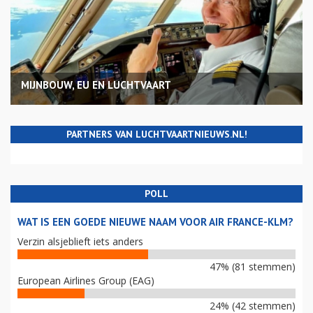
MIJNBOUW, EU EN LUCHTVAART
PARTNERS VAN LUCHTVAARTNIEUWS.NL!
POLL
WAT IS EEN GOEDE NIEUWE NAAM VOOR AIR FRANCE-KLM?
Verzin alsjeblieft iets anders
47% (81 stemmen)
European Airlines Group (EAG)
24% (42 stemmen)