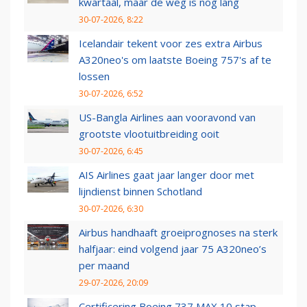
kwartaal, maar de weg is nog lang
30-07-2026, 8:22
Icelandair tekent voor zes extra Airbus
A320neo's om laatste Boeing 757's af te
lossen
30-07-2026, 6:52
US-Bangla Airlines aan vooravond van
grootste vlootuitbreiding ooit
30-07-2026, 6:45
AIS Airlines gaat jaar langer door met
lijndienst binnen Schotland
30-07-2026, 6:30
Airbus handhaaft groeiprognoses na sterk
halfjaar: eind volgend jaar 75 A320neo’s
per maand
29-07-2026, 20:09
Certificering Boeing 737 MAX 10 stap