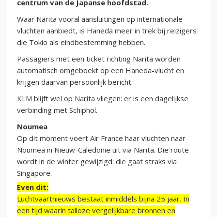
centrum van de Japanse hoofdstad.
Waar Narita vooral aansluitingen op internationale
vluchten aanbiedt, is Haneda meer in trek bij reizigers
die Tokio als eindbestemming hebben.
Passagiers met een ticket richting Narita worden
automatisch omgeboekt op een Haneda-vlucht en
krijgen daarvan persoonlijk bericht.
KLM blijft wel op Narita vliegen: er is een dagelijkse
verbinding met Schiphol.
Noumea
Op dit moment voert Air France haar vluchten naar
Noumea in Nieuw-Caledonië uit via Narita. Die route
wordt in de winter gewijzigd: die gaat straks via
Singapore.
Even dit:
Luchtvaartnieuws bestaat inmiddels bijna 25 jaar. In
een tijd waarin talloze vergelijkbare bronnen en