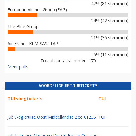
47% (81 stemmen)
European Airlines Group (EAG)
24% (42 stemmen)
The Blue Group
21% (36 stemmen)
Air-France-KLM-SAS(-TAP)
6% (11 stemmen)
Totaal aantal stemmen: 170
Meer polls
VOORDELIGE RETOURTICKETS
TUI vliegtickets
TUI
Jul: 8-dg cruise Oost Middellandse Zee €1235
TUI
Jul: 9-daagse Chogogo Dive & Beach Curacao