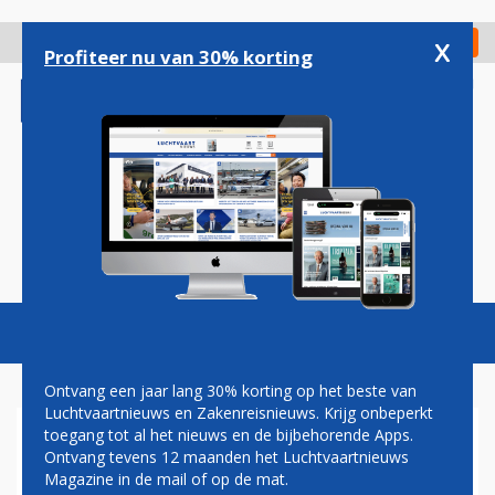
Overslaan
en
x
Digitaal Magazine
Registreer
Check in
naar
Profiteer nu van 30% korting
de
inhoud
gaan
Magazine
Podcasts
Vacatures
Toggl
naviga
Ontvang een jaar lang 30% korting op het beste van
Luchtvaartnieuws en Zakenreisnieuws. Krijg onbeperkt
toegang tot al het nieuws en de bijbehorende Apps.
AIR FRANCE VERTROUWT OP
Ontvang tevens 12 maanden het Luchtvaartnieuws
TOESTEMMING VOOR
Magazine in de mail of op de mat.