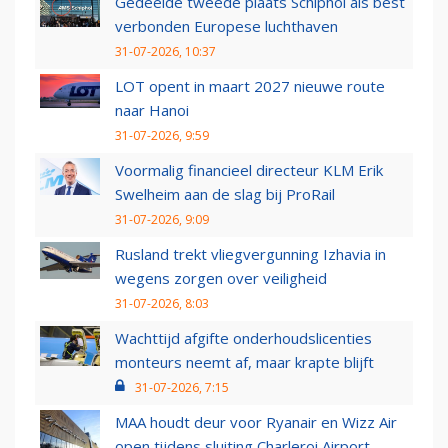
Gedeelde tweede plaats Schiphol als best
verbonden Europese luchthaven
31-07-2026, 10:37
LOT opent in maart 2027 nieuwe route
naar Hanoi
31-07-2026, 9:59
Voormalig financieel directeur KLM Erik
Swelheim aan de slag bij ProRail
31-07-2026, 9:09
Rusland trekt vliegvergunning Izhavia in
wegens zorgen over veiligheid
31-07-2026, 8:03
Wachttijd afgifte onderhoudslicenties
monteurs neemt af, maar krapte blijft
31-07-2026, 7:15
MAA houdt deur voor Ryanair en Wizz Air
open tijdens sluiting Charleroi Airport