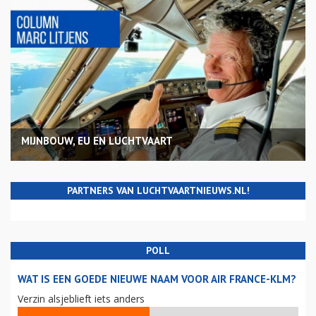
MIJNBOUW, EU EN LUCHTVAART
PARTNERS VAN LUCHTVAARTNIEUWS.NL!
POLL
WAT IS EEN GOEDE NIEUWE NAAM VOOR AIR FRANCE-KLM?
Verzin alsjeblieft iets anders