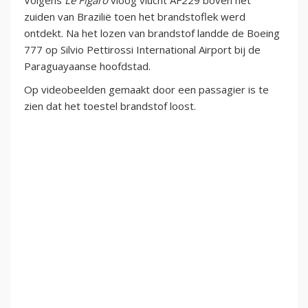
Volgens
Le Figaro
vloog vlucht AF229 boven het
zuiden van Brazilië toen het brandstoflek werd
ontdekt. Na het lozen van brandstof landde de Boeing
777 op Silvio Pettirossi International Airport bij de
Paraguayaanse hoofdstad.
Op videobeelden gemaakt door een passagier is te
zien dat het toestel brandstof loost.