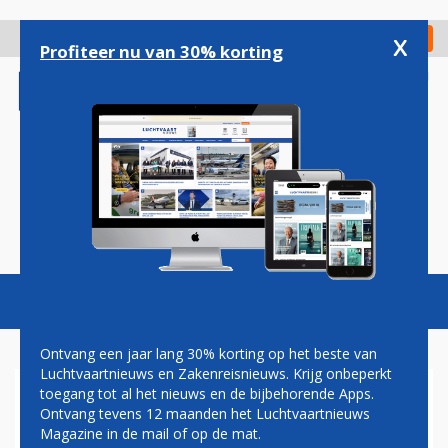
Overslaan
en
x
Digitaal Magazine
Registreer
Check in
naar
Profiteer nu van 30% korting
de
inhoud
gaan
Magazine
Podcasts
Vacatures
Toggl
naviga
Ontvang een jaar lang 30% korting op het beste van
Luchtvaartnieuws en Zakenreisnieuws. Krijg onbeperkt
toegang tot al het nieuws en de bijbehorende Apps.
AIR FRANCE-VLUCHT WIJKT
Ontvang tevens 12 maanden het Luchtvaartnieuws
UIT NAAR PARAGUAY
Magazine in de mail of op de mat.