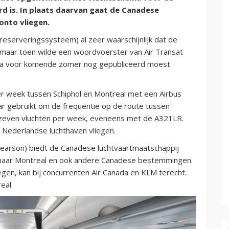
d is. In plaats daarvan gaat de Canadese
onto vliegen.
eserveringssysteem) al zeer waarschijnlijk dat de
, maar toen wilde een woordvoerster van Air Transat
hema voor komende zomer nog gepubliceerd moest
er week tussen Schiphol en Montreal met een Airbus
r gebruikt om de frequentie op de route tussen
r zeven vluchten per week, eveneens met de A321LR.
e Nederlandse luchthaven vliegen.
Pearson) biedt de Canadese luchtvaartmaatschappij
naar Montreal en ook andere Canadese bestemmingen.
egen, kan bij concurrenten Air Canada en KLM terecht.
eal.