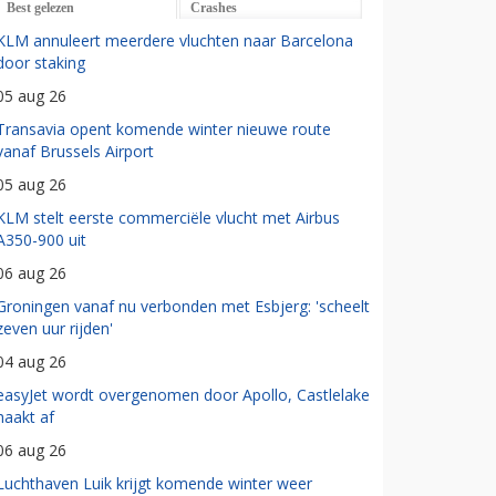
Best gelezen
Crashes
KLM annuleert meerdere vluchten naar Barcelona
door staking
05 aug 26
Transavia opent komende winter nieuwe route
vanaf Brussels Airport
05 aug 26
KLM stelt eerste commerciële vlucht met Airbus
A350-900 uit
06 aug 26
Groningen vanaf nu verbonden met Esbjerg: 'scheelt
zeven uur rijden'
04 aug 26
easyJet wordt overgenomen door Apollo, Castlelake
haakt af
06 aug 26
Luchthaven Luik krijgt komende winter weer