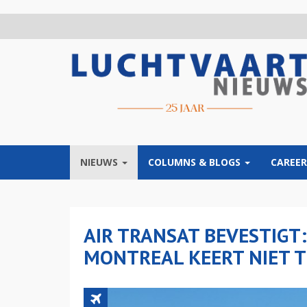
Overslaan
en
naar
de
inhoud
gaan
NIEUWS
COLUMNS & BLOGS
CAREER
AIR TRANSAT BEVESTIGT:
MONTREAL KEERT NIET 