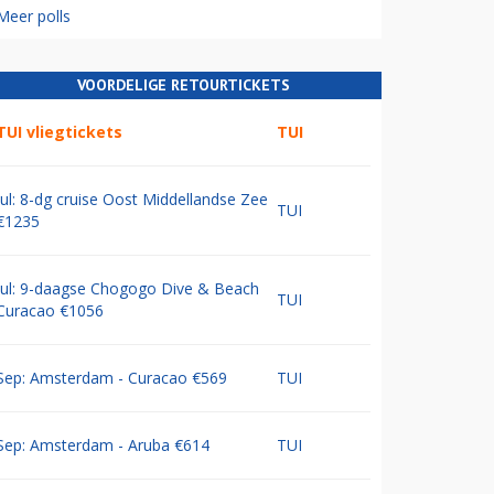
Meer polls
VOORDELIGE RETOURTICKETS
TUI vliegtickets
TUI
Jul: 8-dg cruise Oost Middellandse Zee
TUI
€1235
Jul: 9-daagse Chogogo Dive & Beach
TUI
Curacao €1056
Sep: Amsterdam - Curacao €569
TUI
Sep: Amsterdam - Aruba €614
TUI