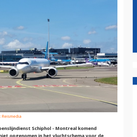
: Reismedia
oenslijndienst Schiphol - Montreal komend
 niet opgenomen in het vluchtschema voor de