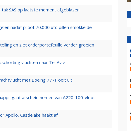
 tak SAS op laatste moment afgeblazen
elen nadat piloot 70.000 xtc-pillen smokkelde
elling en ziet orderportefeuille verder groeien
chorting vluchten naar Tel Aviv
vrachtvlucht met Boeing 777F ooit uit
happij gaat afscheid nemen van A220-100-vloot
 Apollo, Castlelake haakt af