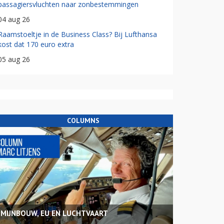
passagiersvluchten naar zonbestemmingen
04 aug 26
Raamstoeltje in de Business Class? Bij Lufthansa
kost dat 170 euro extra
05 aug 26
COLUMNS
MIJNBOUW, EU EN LUCHTVAART