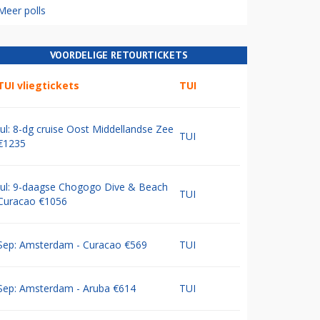
Meer polls
VOORDELIGE RETOURTICKETS
TUI vliegtickets
TUI
Jul: 8-dg cruise Oost Middellandse Zee
TUI
€1235
Jul: 9-daagse Chogogo Dive & Beach
TUI
Curacao €1056
Sep: Amsterdam - Curacao €569
TUI
Sep: Amsterdam - Aruba €614
TUI