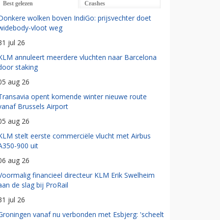
Best gelezen
Crashes
Donkere wolken boven IndiGo: prijsvechter doet
widebody-vloot weg
31 jul 26
KLM annuleert meerdere vluchten naar Barcelona
door staking
05 aug 26
Transavia opent komende winter nieuwe route
vanaf Brussels Airport
05 aug 26
KLM stelt eerste commerciële vlucht met Airbus
A350-900 uit
06 aug 26
Voormalig financieel directeur KLM Erik Swelheim
aan de slag bij ProRail
31 jul 26
Groningen vanaf nu verbonden met Esbjerg: 'scheelt