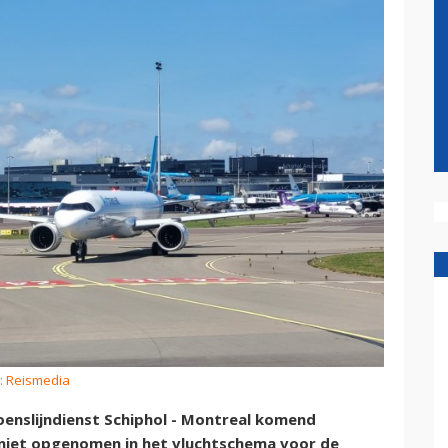
: Reismedia
oenslijndienst Schiphol - Montreal komend
 niet opgenomen in het vluchtschema voor de