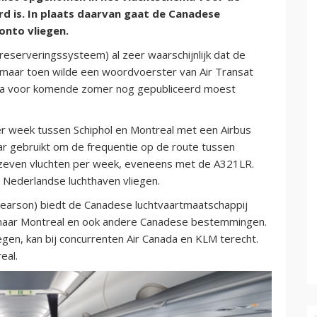
d is. In plaats daarvan gaat de Canadese
onto vliegen.
eserveringssysteem) al zeer waarschijnlijk dat de
, maar toen wilde een woordvoerster van Air Transat
hema voor komende zomer nog gepubliceerd moest
er week tussen Schiphol en Montreal met een Airbus
r gebruikt om de frequentie op de route tussen
r zeven vluchten per week, eveneens met de A321LR.
e Nederlandse luchthaven vliegen.
Pearson) biedt de Canadese luchtvaartmaatschappij
naar Montreal en ook andere Canadese bestemmingen.
egen, kan bij concurrenten Air Canada en KLM terecht.
eal.