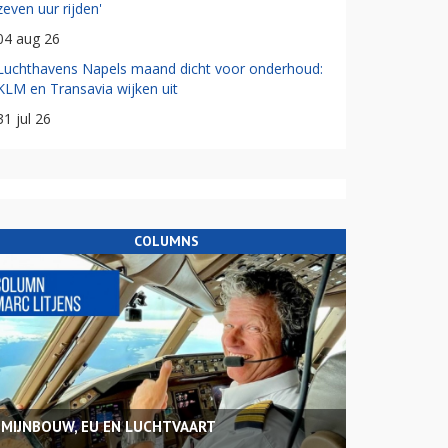
zeven uur rijden'
04 aug 26
Luchthavens Napels maand dicht voor onderhoud:
KLM en Transavia wijken uit
31 jul 26
COLUMNS
MIJNBOUW, EU EN LUCHTVAART