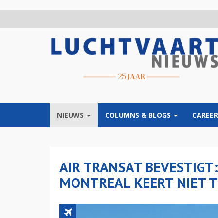
Overslaan
en
naar
de
inhoud
gaan
NIEUWS
COLUMNS & BLOGS
CAREER
AIR TRANSAT BEVESTIGT:
MONTREAL KEERT NIET 