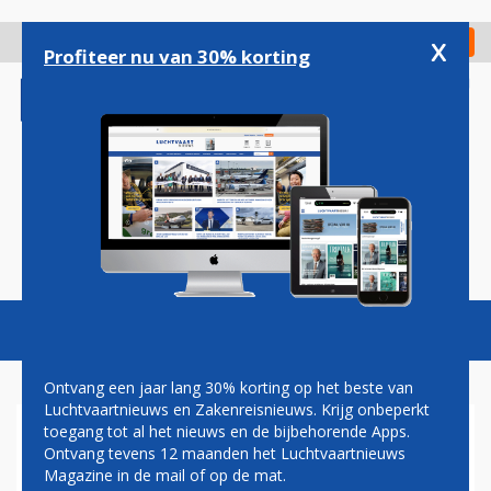
Overslaan
en
x
Digitaal Magazine
Registreer
Check in
naar
Profiteer nu van 30% korting
de
inhoud
gaan
Magazine
Podcasts
Vacatures
Toggl
naviga
Ontvang een jaar lang 30% korting op het beste van
Luchtvaartnieuws en Zakenreisnieuws. Krijg onbeperkt
toegang tot al het nieuws en de bijbehorende Apps.
AIR TRANSAT BEVESTIGT:
Ontvang tevens 12 maanden het Luchtvaartnieuws
LIJNDIENST SCHIPHOL -
Magazine in de mail of op de mat.