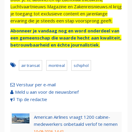
Luchtvaartnieuws Magazine en Zakenreisnieuws.nl krijg
je toegang tot exclusieve content en jarenlange
ervaring die je steeds een stap voorsprong geeft.
Abonneer je vandaag nog en word onderdeel van
een gemeenschap die waarde hecht aan kwaliteit,
betrouwbaarheid en échte journalistiek.
air transat
montreal
schiphol
Verstuur per e-mail
Meld u aan voor de nieuwsbrief
Tip de redactie
American Airlines vraagt 1200 cabine-
medewerkers onbetaald verlof te nemen
10-08-2026, 14:42