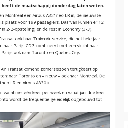
 zo heeft de maatschappij donderdag laten weten.
l en Montreal een Airbus A321neo LR in, de nieuwste
l is plaats voor 199 passagiers. Daarvan kunnen er 12
n 2-2-opstelling) en de rest in Economy (3-3).
ansat ook haar Train+Air service, die het hele jaar
id naar Parijs CDG combineert met een vlucht naar
t Parijs ook naar Toronto en Quebec City.
 Air Transat komend zomerseizoen terugkeert op
sten: naar Toronto en – nieuw – ook naar Montreal. De
neo LR en Airbus A330 in.
 vanaf mei één keer per week en vanaf juni drie keer
ronto wordt de frequentie geleidelijk opgebouwd tot