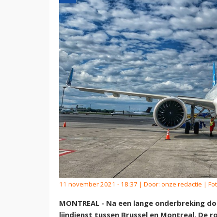
11 november 2021 - 18:37 | Door:
onze redactie
| Fot
MONTREAL - Na een lange onderbreking door 
lijndienst tussen Brussel en Montreal. De 