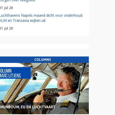
31 jul 26
Luchthavens Napels maand dicht voor onderhoud:
KLM en Transavia wijken uit
31 jul 26
COLUMNS
MIJNBOUW, EU EN LUCHTVAART