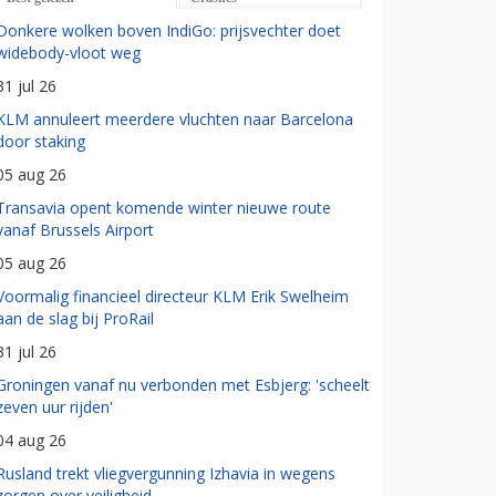
Donkere wolken boven IndiGo: prijsvechter doet
widebody-vloot weg
31 jul 26
KLM annuleert meerdere vluchten naar Barcelona
door staking
05 aug 26
Transavia opent komende winter nieuwe route
vanaf Brussels Airport
05 aug 26
Voormalig financieel directeur KLM Erik Swelheim
aan de slag bij ProRail
31 jul 26
Groningen vanaf nu verbonden met Esbjerg: 'scheelt
zeven uur rijden'
04 aug 26
Rusland trekt vliegvergunning Izhavia in wegens
zorgen over veiligheid