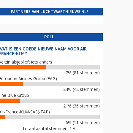
PARTNERS VAN LUCHTVAARTNIEUWS.NL!
POLL
WAT IS EEN GOEDE NIEUWE NAAM VOOR AIR
FRANCE-KLM?
Verzin alsjeblieft iets anders
47% (81 stemmen)
European Airlines Group (EAG)
24% (42 stemmen)
The Blue Group
21% (36 stemmen)
Air-France-KLM-SAS(-TAP)
6% (11 stemmen)
Totaal aantal stemmen: 170