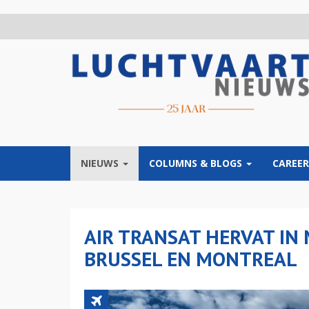
Overslaan
en
naar
de
inhoud
gaan
NIEUWS
COLUMNS & BLOGS
CAREER
AIR TRANSAT HERVAT IN 
BRUSSEL EN MONTREAL