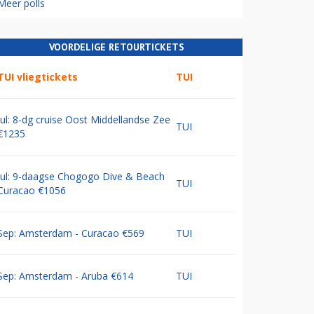
Meer polls
VOORDELIGE RETOURTICKETS
TUI vliegtickets
TUI
Jul: 8-dg cruise Oost Middellandse Zee
TUI
€1235
Jul: 9-daagse Chogogo Dive & Beach
TUI
Curacao €1056
Sep: Amsterdam - Curacao €569
TUI
Sep: Amsterdam - Aruba €614
TUI