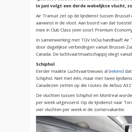
In juni volgt een derde wekelijkse vlucht,
Air Transat zet op de lijndienst tussen Brusse
aanwinst in de vloot. Aan boord van dat toeste
mee in Club Class (een soort Premium Economy i
In samenwerking met TGV InOui handhaaft Air Tr
door dagelijkse verbindingen vanuit Brussel-Zu
Canada. De luchtvaartmaatschappij vliegt vanui
Schiphol
Eerder maakte Luchtvaartnieuws al
bekend
dat
Schiphol. Niet met één, maar met twee lijndien
Canadezen zetten op die routes de Airbus A321
De vluchten tussen Schiphol en Montreal worden
per week uitgevoerd. Op de lijndienst naar To
vier vluchten per week in de zomervakantie.