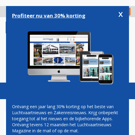
Overslaan
en
x
Digitaal Magazine
Registreer
Check in
naar
Profiteer nu van 30% korting
de
inhoud
gaan
Magazine
Podcasts
Vacatures
Toggl
naviga
Ontvang een jaar lang 30% korting op het beste van
Luchtvaartnieuws en Zakenreisnieuws. Krijg onbeperkt
toegang tot al het nieuws en de bijbehorende Apps.
AIRBALTIC VERHUURT AIRBUS
Ontvang tevens 12 maanden het Luchtvaartnieuws
A220’S AAN ZUID-
Magazine in de mail of op de mat.