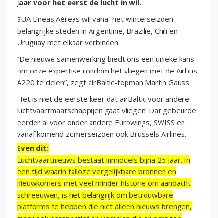
jaar voor het eerst de lucht in wil.
SUA Líneas Aéreas wil vanaf het winterseizoen
belangrijke steden in Argentinië, Brazilië, Chili en
Uruguay met elkaar verbinden.
“De nieuwe samenwerking biedt ons een unieke kans
om onze expertise rondom het vliegen met de Airbus
A220 te delen”, zegt airBaltic-topman Martin Gauss.
Het is niet de eerste keer dat airBaltic voor andere
luchtvaartmaatschappijen gaat vliegen. Dat gebeurde
eerder al voor onder andere Eurowings, SWISS en
vanaf komend zomerseizoen ook Brussels Airlines.
Even dit:
Luchtvaartnieuws bestaat inmiddels bijna 25 jaar. In
een tijd waarin talloze vergelijkbare bronnen en
nieuwkomers met veel minder historie om aandacht
schreeuwen, is het belangrijk om betrouwbare
platforms te hebben die niet alleen nieuws brengen,