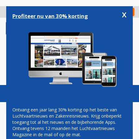
Overslaan
en
x
Digitaal Magazine
Registreer
Check in
naar
Profiteer nu van 30% korting
de
inhoud
gaan
Magazine
Podcasts
Vacatures
Toggl
naviga
Ontvang een jaar lang 30% korting op het beste van
Luchtvaartnieuws en Zakenreisnieuws. Krijg onbeperkt
toegang tot al het nieuws en de bijbehorende Apps.
AMERICAN AIRLINES GAAT
Ontvang tevens 12 maanden het Luchtvaartnieuws
INENTINGEN VERPLICHTEN
Magazine in de mail of op de mat.