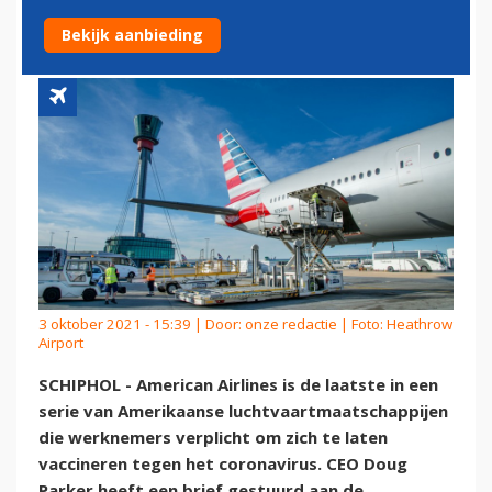
VOOR WERKNEMERS
Bekijk aanbieding
3 oktober 2021 - 15:39 | Door:
onze redactie
| Foto: Heathrow
Airport
SCHIPHOL - American Airlines is de laatste in een
serie van Amerikaanse luchtvaartmaatschappijen
die werknemers verplicht om zich te laten
vaccineren tegen het coronavirus. CEO Doug
Parker heeft een brief gestuurd aan de