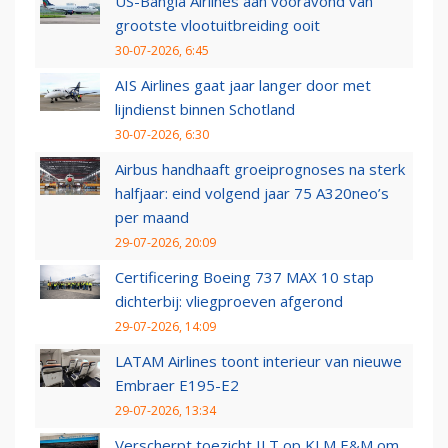
US-Bangla Airlines aan vooravond van
grootste vlootuitbreiding ooit
30-07-2026, 6:45
AIS Airlines gaat jaar langer door met
lijndienst binnen Schotland
30-07-2026, 6:30
Airbus handhaaft groeiprognoses na sterk
halfjaar: eind volgend jaar 75 A320neo’s
per maand
29-07-2026, 20:09
Certificering Boeing 737 MAX 10 stap
dichterbij: vliegproeven afgerond
29-07-2026, 14:09
LATAM Airlines toont interieur van nieuwe
Embraer E195-E2
29-07-2026, 13:34
Verscherpt toezicht ILT op KLM E&M om