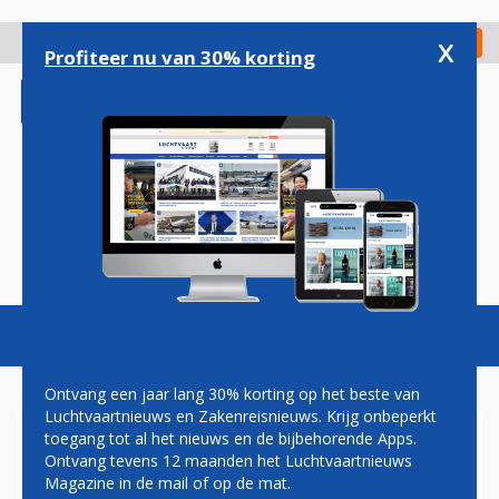
Overslaan
en
x
Digitaal Magazine
Registreer
Check in
naar
Profiteer nu van 30% korting
de
inhoud
gaan
Magazine
Podcasts
Vacatures
Toggl
naviga
Ontvang een jaar lang 30% korting op het beste van
Luchtvaartnieuws en Zakenreisnieuws. Krijg onbeperkt
toegang tot al het nieuws en de bijbehorende Apps.
DELTA HET HELE JAAR VAN
Ontvang tevens 12 maanden het Luchtvaartnieuws
NICE NAAR NEW YORK JFK
Magazine in de mail of op de mat.