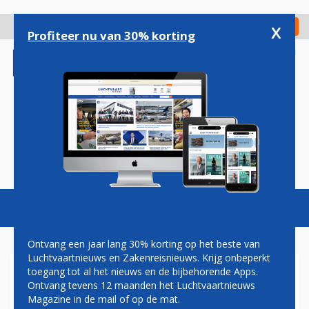
Overslaan
en
x
Digitaal Magazine
Registreer
Check in
naar
Profiteer nu van 30% korting
de
inhoud
gaan
Magazine
Podcasts
Vacatures
Toggl
naviga
Ontvang een jaar lang 30% korting op het beste van
Luchtvaartnieuws en Zakenreisnieuws. Krijg onbeperkt
toegang tot al het nieuws en de bijbehorende Apps.
DELTA HET HELE JAAR VAN
Ontvang tevens 12 maanden het Luchtvaartnieuws
NICE NAAR NEW YORK JFK
Magazine in de mail of op de mat.