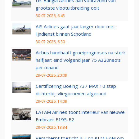
US-Bangla Airlines aan vooravond van
grootste vlootuitbreiding ooit
30-07-2026, 6:45
AIS Airlines gaat jaar langer door met
lijndienst binnen Schotland
30-07-2026, 6:30
Airbus handhaaft groeiprognoses na sterk
halfjaar: eind volgend jaar 75 A320neo’s
per maand
29-07-2026, 20:09
Certificering Boeing 737 MAX 10 stap
dichterbij: vliegproeven afgerond
29-07-2026, 14:09
LATAM Airlines toont interieur van nieuwe
Embraer E195-E2
29-07-2026, 13:34
Verscherpt toezicht ILT op KLM E&M om