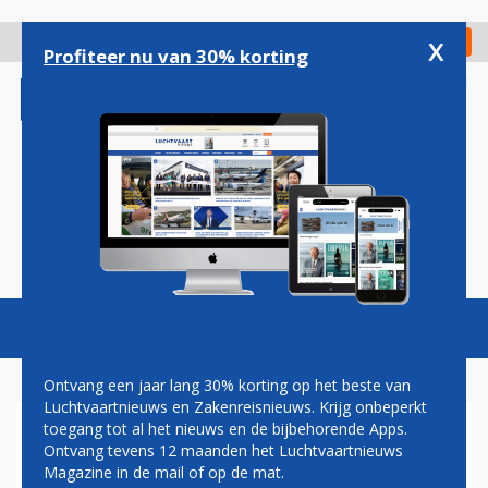
Overslaan
en
x
Digitaal Magazine
Registreer
Check in
naar
Profiteer nu van 30% korting
de
inhoud
gaan
Magazine
Podcasts
Vacatures
Toggl
naviga
Ontvang een jaar lang 30% korting op het beste van
Luchtvaartnieuws en Zakenreisnieuws. Krijg onbeperkt
toegang tot al het nieuws en de bijbehorende Apps.
EASYJET VANAF SCHIPHOL
Ontvang tevens 12 maanden het Luchtvaartnieuws
OOK NAAR NAPELS
Magazine in de mail of op de mat.