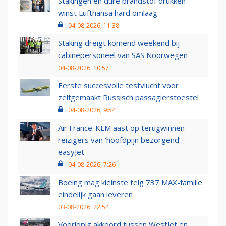
Stakingen en dure brandstof drukken
winst Lufthansa hard omlaag
04-08-2026, 11:38
Staking dreigt komend weekend bij
cabinepersoneel van SAS Noorwegen
04-08-2026, 10:57
Eerste succesvolle testvlucht voor
zelfgemaakt Russisch passagierstoestel
04-08-2026, 9:54
Air France-KLM aast op terugwinnen
reizigers van ‘hoofdpijn bezorgend’
easyJet
04-08-2026, 7:26
Boeing mag kleinste telg 737 MAX-familie
eindelijk gaan leveren
03-08-2026, 22:54
Voorlopig akkoord tussen WestJet en