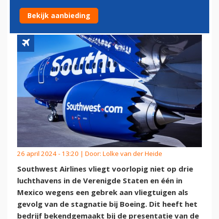
STAGNATIE BIJ BOEING
Bekijk aanbieding
26 april 2024 - 13:20 | Door:
Lolke van der Heide
Southwest Airlines vliegt voorlopig niet op drie
luchthavens in de Verenigde Staten en één in
Mexico wegens een gebrek aan vliegtuigen als
gevolg van de stagnatie bij Boeing. Dit heeft het
bedrijf bekendgemaakt bij de presentatie van de