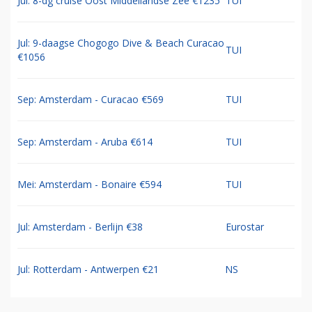
Jul: 8-dg cruise Oost Middellandse Zee €1235
TUI
Jul: 9-daagse Chogogo Dive & Beach Curacao
TUI
€1056
Sep: Amsterdam - Curacao €569
TUI
Sep: Amsterdam - Aruba €614
TUI
Mei: Amsterdam - Bonaire €594
TUI
Jul: Amsterdam - Berlijn €38
Eurostar
Jul: Rotterdam - Antwerpen €21
NS