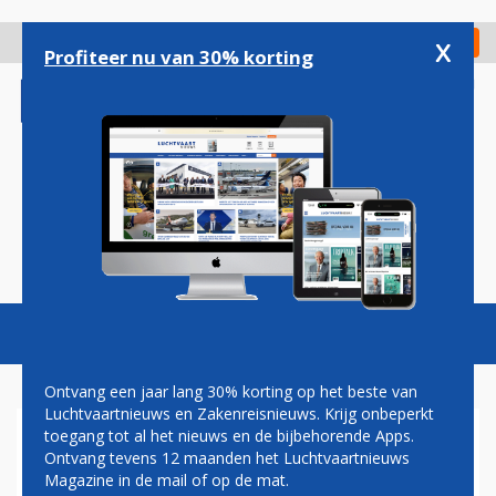
Overslaan
en
x
Digitaal Magazine
Registreer
Check in
naar
Profiteer nu van 30% korting
de
inhoud
gaan
Magazine
Podcasts
Vacatures
Toggl
naviga
Ontvang een jaar lang 30% korting op het beste van
Luchtvaartnieuws en Zakenreisnieuws. Krijg onbeperkt
toegang tot al het nieuws en de bijbehorende Apps.
HOE SOUTHWEST AIRLINES
Ontvang tevens 12 maanden het Luchtvaartnieuws
IN DE KNEL KOMT DOOR
Magazine in de mail of op de mat.