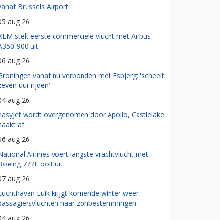
vanaf Brussels Airport
05 aug 26
KLM stelt eerste commerciële vlucht met Airbus
A350-900 uit
06 aug 26
Groningen vanaf nu verbonden met Esbjerg: 'scheelt
zeven uur rijden'
04 aug 26
easyJet wordt overgenomen door Apollo, Castlelake
haakt af
06 aug 26
National Airlines voert langste vrachtvlucht met
Boeing 777F ooit uit
07 aug 26
Luchthaven Luik krijgt komende winter weer
passagiersvluchten naar zonbestemmingen
04 aug 26