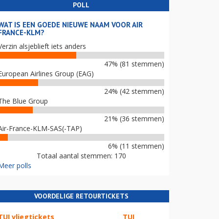
POLL
WAT IS EEN GOEDE NIEUWE NAAM VOOR AIR
FRANCE-KLM?
Verzin alsjeblieft iets anders
47% (81 stemmen)
European Airlines Group (EAG)
24% (42 stemmen)
The Blue Group
21% (36 stemmen)
Air-France-KLM-SAS(-TAP)
6% (11 stemmen)
Totaal aantal stemmen: 170
Meer polls
VOORDELIGE RETOURTICKETS
TUI vliegtickets
TUI