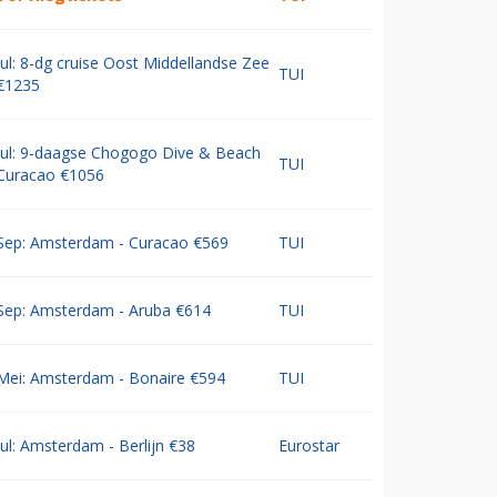
Jul: 8-dg cruise Oost Middellandse Zee
TUI
€1235
Jul: 9-daagse Chogogo Dive & Beach
TUI
Curacao €1056
Sep: Amsterdam - Curacao €569
TUI
Sep: Amsterdam - Aruba €614
TUI
Mei: Amsterdam - Bonaire €594
TUI
Jul: Amsterdam - Berlijn €38
Eurostar