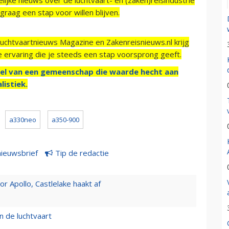
raag een stap voor willen blijven.
Luchtvaartnieuws Magazine en Zakenreisnieuws.nl krijg
e ervaring die je steeds een stap voorsprong geeft.
el van een gemeenschap die waarde hecht aan
listiek.
a330neo
a350-900
nieuwsbrief
Tip de redactie
 Apollo, Castlelake haakt af
n de luchtvaart