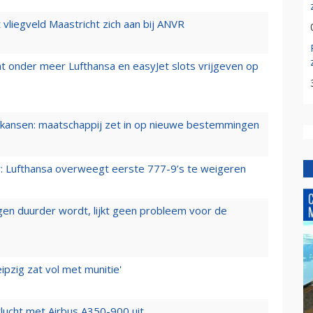
t vliegveld Maastricht zich aan bij ANVR
t onder meer Lufthansa en easyJet slots vrijgeven op
ansen: maatschappij zet in op nieuwe bestemmingen
er: Lufthansa overweegt eerste 777-9’s te weigeren
iegen duurder wordt, lijkt geen probleem voor de
ipzig zat vol met munitie'
lucht met Airbus A350-900 uit