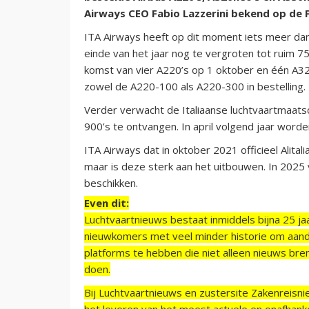
Airways CEO Fabio Lazzerini bekend op de
ITA Airways heeft op dit moment iets meer dan 
einde van het jaar nog te vergroten tot ruim 
komst van vier A220’s op 1 oktober en één A32
zowel de A220-100 als A220-300 in bestelling.
Verder verwacht de Italiaanse luchtvaartmaat
900’s te ontvangen. In april volgend jaar wor
ITA Airways dat in oktober 2021 officieel Alital
maar is deze sterk aan het uitbouwen. In 2025
beschikken.
Even dit:
Luchtvaartnieuws bestaat inmiddels bijna 25 jaa
nieuwkomers met veel minder historie om aand
platforms te hebben die niet alleen nieuws bre
doen.
Bij Luchtvaartnieuws en zustersite Zakenreisn
het leveren van het meest actuele en onafhankel