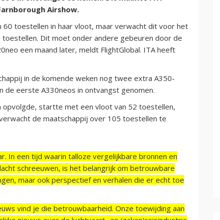
 Farnborough Airshow.
60 toestellen in haar vloot, maar verwacht dit voor het
75 toestellen. Dit moet onder andere gebeuren door de
0neo een maand later, meldt FlightGlobal. ITA heeft
schappij in de komende weken nog twee extra A350-
den de eerste A330neos in ontvangst genomen.
ia opvolgde, startte met een vloot van 52 toestellen,
 verwacht de maatschappij over 105 toestellen te
r. In een tijd waarin talloze vergelijkbare bronnen en
acht schreeuwen, is het belangrijk om betrouwbare
ngen, maar ook perspectief en verhalen die er echt toe
ieuws vind je die betrouwbaarheid. Onze toewijding aan
ijke nieuws over de luchtvaart- en (zaken)reisindustrie