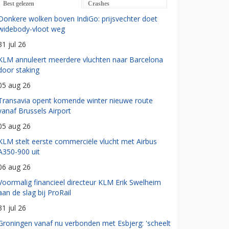
Best gelezen
Crashes
Donkere wolken boven IndiGo: prijsvechter doet
widebody-vloot weg
31 jul 26
KLM annuleert meerdere vluchten naar Barcelona
door staking
05 aug 26
Transavia opent komende winter nieuwe route
vanaf Brussels Airport
05 aug 26
KLM stelt eerste commerciële vlucht met Airbus
A350-900 uit
06 aug 26
Voormalig financieel directeur KLM Erik Swelheim
aan de slag bij ProRail
31 jul 26
Groningen vanaf nu verbonden met Esbjerg: 'scheelt