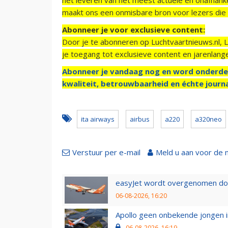
maakt ons een onmisbare bron voor lezers die g
Abonneer je voor exclusieve content:
Door je te abonneren op Luchtvaartnieuws.nl, 
je toegang tot exclusieve content en jarenlang
Abonneer je vandaag nog en word onderde
kwaliteit, betrouwbaarheid en échte journa
ita airways
airbus
a220
a320neo
Verstuur per e-mail
Meld u aan voor de 
easyJet wordt overgenomen door
06-08-2026, 16:20
Apollo geen onbekende jongen i
06-08-2026, 16:19