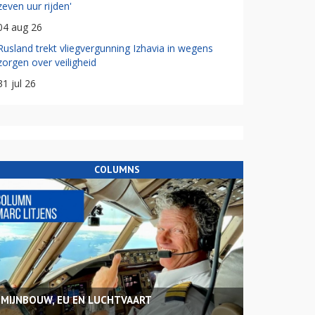
zeven uur rijden'
04 aug 26
Rusland trekt vliegvergunning Izhavia in wegens
zorgen over veiligheid
31 jul 26
COLUMNS
MIJNBOUW, EU EN LUCHTVAART