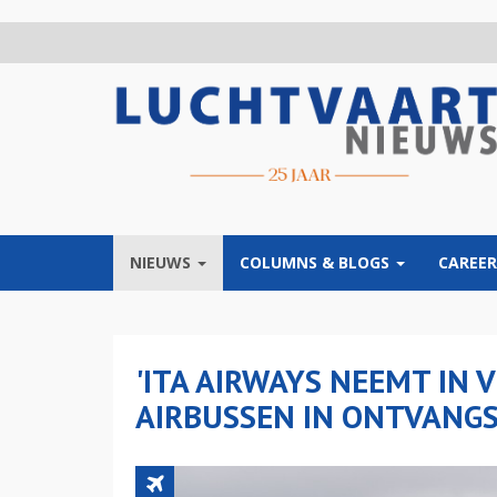
Overslaan
en
naar
de
inhoud
gaan
NIEUWS
COLUMNS & BLOGS
CAREER
'ITA AIRWAYS NEEMT IN
AIRBUSSEN IN ONTVANGS