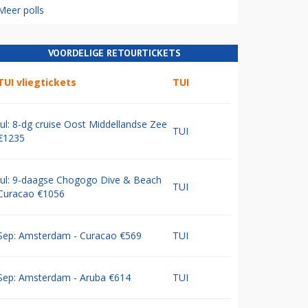
Meer polls
VOORDELIGE RETOURTICKETS
TUI vliegtickets
TUI
Jul: 8-dg cruise Oost Middellandse Zee
TUI
€1235
Jul: 9-daagse Chogogo Dive & Beach
TUI
Curacao €1056
Sep: Amsterdam - Curacao €569
TUI
Sep: Amsterdam - Aruba €614
TUI