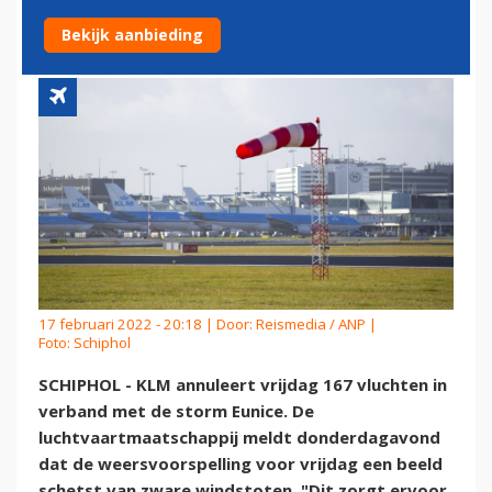
STORM EUNICE
Bekijk aanbieding
17 februari 2022 - 20:18 | Door:
Reismedia / ANP
|
Foto: Schiphol
SCHIPHOL - KLM annuleert vrijdag 167 vluchten in
verband met de storm Eunice. De
luchtvaartmaatschappij meldt donderdagavond
dat de weersvoorspelling voor vrijdag een beeld
schetst van zware windstoten. "Dit zorgt ervoor