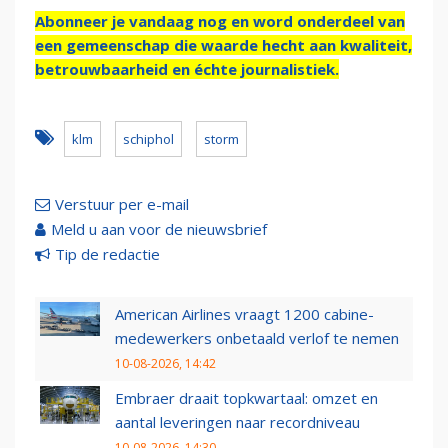
Abonneer je vandaag nog en word onderdeel van
een gemeenschap die waarde hecht aan kwaliteit,
betrouwbaarheid en échte journalistiek.
klm
schiphol
storm
Verstuur per e-mail
Meld u aan voor de nieuwsbrief
Tip de redactie
American Airlines vraagt 1200 cabine-
medewerkers onbetaald verlof te nemen
10-08-2026, 14:42
Embraer draait topkwartaal: omzet en
aantal leveringen naar recordniveau
10-08-2026, 14:30