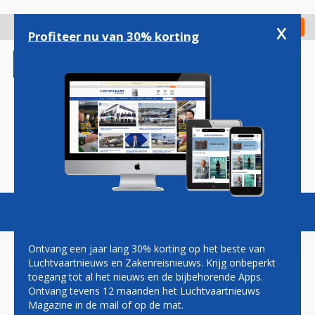
Overslaan
en
x
Digitaal Magazine
Registreer
Check in
naar
Profiteer nu van 30% korting
de
inhoud
gaan
Magazine
Podcasts
Vacatures
Toggl
naviga
Ontvang een jaar lang 30% korting op het beste van
Luchtvaartnieuws en Zakenreisnieuws. Krijg onbeperkt
toegang tot al het nieuws en de bijbehorende Apps.
KLM ANNULEERT BIJNA 170
Ontvang tevens 12 maanden het Luchtvaartnieuws
VLUCHTEN IN VERBAND MET
Magazine in de mail of op de mat.