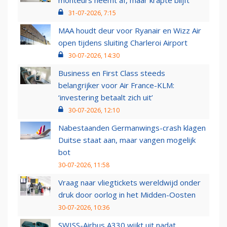
monteurs neemt af, maar krapte blijft
31-07-2026, 7:15
MAA houdt deur voor Ryanair en Wizz Air
open tijdens sluiting Charleroi Airport
30-07-2026, 14:30
Business en First Class steeds
belangrijker voor Air France-KLM:
‘investering betaalt zich uit’
30-07-2026, 12:10
Nabestaanden Germanwings-crash klagen
Duitse staat aan, maar vangen mogelijk
bot
30-07-2026, 11:58
Vraag naar vliegtickets wereldwijd onder
druk door oorlog in het Midden-Oosten
30-07-2026, 10:36
SWISS-Airbus A330 wijkt uit nadat