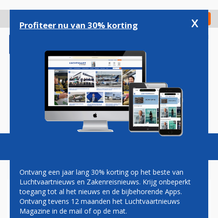
Overslaan
en
x
Digitaal Magazine
Registreer
Check in
naar
Profiteer nu van 30% korting
de
inhoud
gaan
Magazine
Podcasts
Vacatures
Toggl
naviga
Ontvang een jaar lang 30% korting op het beste van
Luchtvaartnieuws en Zakenreisnieuws. Krijg onbeperkt
toegang tot al het nieuws en de bijbehorende Apps.
KLM BEREIKT MIJLPAAL VAN
Ontvang tevens 12 maanden het Luchtvaartnieuws
30 MILJOEN PASSAGIERS
Magazine in de mail of op de mat.