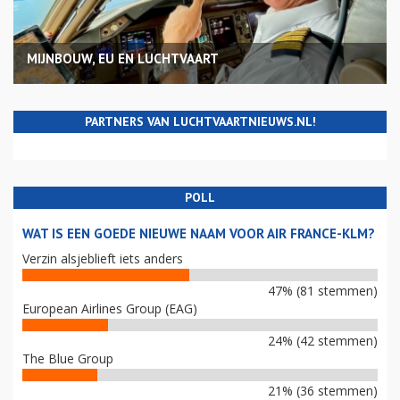
MIJNBOUW, EU EN LUCHTVAART
PARTNERS VAN LUCHTVAARTNIEUWS.NL!
POLL
WAT IS EEN GOEDE NIEUWE NAAM VOOR AIR FRANCE-KLM?
Verzin alsjeblieft iets anders
47% (81 stemmen)
European Airlines Group (EAG)
24% (42 stemmen)
The Blue Group
21% (36 stemmen)