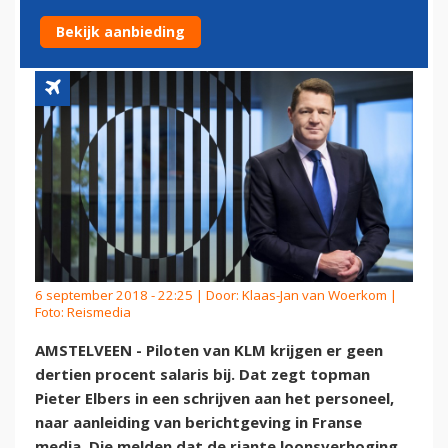
PILOTEN
Bekijk aanbieding
6 september 2018 - 22:25 | Door:
Klaas-Jan van Woerkom
|
Foto: Reismedia
AMSTELVEEN - Piloten van KLM krijgen er geen
dertien procent salaris bij. Dat zegt topman
Pieter Elbers in een schrijven aan het personeel,
naar aanleiding van berichtgeving in Franse
media. Die melden dat de riante loonsverhoging