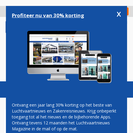
Overslaan
en
x
Digitaal Magazine
Registreer
Check in
naar
Profiteer nu van 30% korting
de
inhoud
gaan
Magazine
Podcasts
Vacatures
Toggl
naviga
Ontvang een jaar lang 30% korting op het beste van
Luchtvaartnieuws en Zakenreisnieuws. Krijg onbeperkt
toegang tot al het nieuws en de bijbehorende Apps.
KLM: GEEN EXTREME
Ontvang tevens 12 maanden het Luchtvaartnieuws
LOONSVERHOGING VOOR
Magazine in de mail of op de mat.