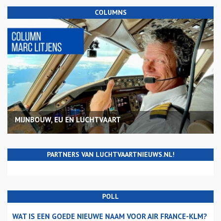
COLUMNS
MIJNBOUW, EU EN LUCHTVAART
PARTNERS VAN LUCHTVAARTNIEUWS.NL!
POLL
WAT IS EEN GOEDE NIEUWE NAAM VOOR AIR FRANCE-KLM?