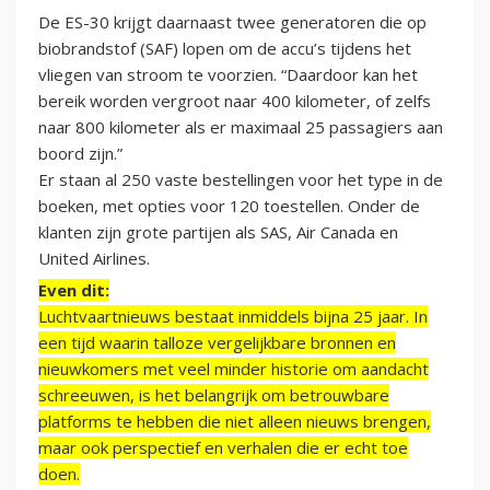
De ES-30 krijgt daarnaast twee generatoren die op
biobrandstof (SAF) lopen om de accu’s tijdens het
vliegen van stroom te voorzien. “Daardoor kan het
bereik worden vergroot naar 400 kilometer, of zelfs
naar 800 kilometer als er maximaal 25 passagiers aan
boord zijn.”
Er staan al 250 vaste bestellingen voor het type in de
boeken, met opties voor 120 toestellen. Onder de
klanten zijn grote partijen als SAS, Air Canada en
United Airlines.
Even dit:
Luchtvaartnieuws bestaat inmiddels bijna 25 jaar. In
een tijd waarin talloze vergelijkbare bronnen en
nieuwkomers met veel minder historie om aandacht
schreeuwen, is het belangrijk om betrouwbare
platforms te hebben die niet alleen nieuws brengen,
maar ook perspectief en verhalen die er echt toe
doen.