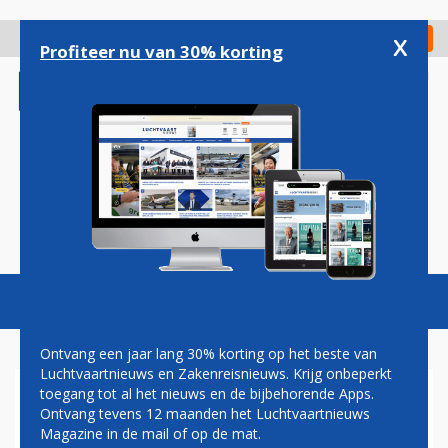
Overslaan
en
x
Digitaal Magazine
Registreer
Check in
naar
Profiteer nu van 30% korting
de
inhoud
gaan
Magazine
Podcasts
Vacatures
Toggl
naviga
Ontvang een jaar lang 30% korting op het beste van
Luchtvaartnieuws en Zakenreisnieuws. Krijg onbeperkt
toegang tot al het nieuws en de bijbehorende Apps.
KLM IN ZEE MET HEART
Ontvang tevens 12 maanden het Luchtvaartnieuws
AEROSPACE VOOR
Magazine in de mail of op de mat.