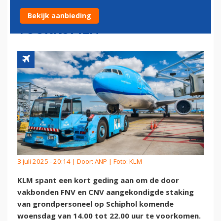
GRONDPERSONEEL TE
Bekijk aanbieding
VOORKOMEN
3 juli 2025 - 20:14 | Door:
ANP
| Foto: KLM
KLM spant een kort geding aan om de door
vakbonden FNV en CNV aangekondigde staking
van grondpersoneel op Schiphol komende
woensdag van 14.00 tot 22.00 uur te voorkomen.