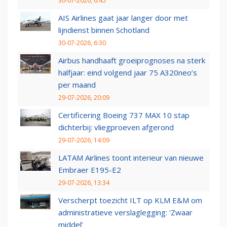
30-07-2026, 6:45
AIS Airlines gaat jaar langer door met
lijndienst binnen Schotland
30-07-2026, 6:30
Airbus handhaaft groeiprognoses na sterk
halfjaar: eind volgend jaar 75 A320neo’s
per maand
29-07-2026, 20:09
Certificering Boeing 737 MAX 10 stap
dichterbij: vliegproeven afgerond
29-07-2026, 14:09
LATAM Airlines toont interieur van nieuwe
Embraer E195-E2
29-07-2026, 13:34
Verscherpt toezicht ILT op KLM E&M om
administratieve verslaglegging: ‘Zwaar
middel’