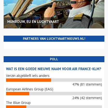
MIJNBOUW, EU EN LUCHTVAART
PARTNERS VAN LUCHTVAARTNIEUWS.NL!
POLL
WAT IS EEN GOEDE NIEUWE NAAM VOOR AIR FRANCE-KLM?
Verzin alsjeblieft iets anders
47% (81 stemmen)
European Airlines Group (EAG)
24% (42 stemmen)
The Blue Group