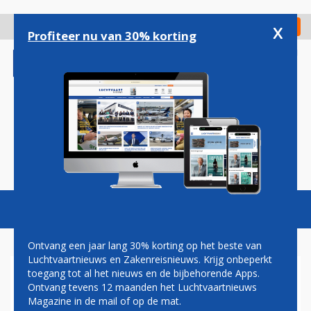
Overslaan
en
x
Digitaal Magazine
Registreer
Check in
naar
Profiteer nu van 30% korting
de
inhoud
gaan
Magazine
Podcasts
Vacatures
Toggl
naviga
Ontvang een jaar lang 30% korting op het beste van
Luchtvaartnieuws en Zakenreisnieuws. Krijg onbeperkt
toegang tot al het nieuws en de bijbehorende Apps.
KLM SPANT KORT GEDING
Ontvang tevens 12 maanden het Luchtvaartnieuws
AAN OM STAKING
Magazine in de mail of op de mat.