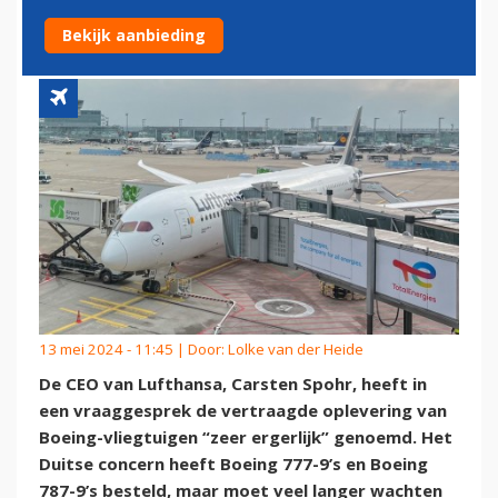
TRAGE AFLEVERING BOEING
Bekijk aanbieding
13 mei 2024 - 11:45 | Door:
Lolke van der Heide
De CEO van Lufthansa, Carsten Spohr, heeft in
een vraaggesprek de vertraagde oplevering van
Boeing-vliegtuigen “zeer ergerlijk” genoemd. Het
Duitse concern heeft Boeing 777-9’s en Boeing
787-9’s besteld, maar moet veel langer wachten