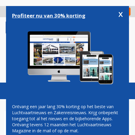
Overslaan
en
x
Digitaal Magazine
Registreer
Check in
naar
Profiteer nu van 30% korting
de
inhoud
gaan
Magazine
Podcasts
Vacatures
Toggl
naviga
Ontvang een jaar lang 30% korting op het beste van
Luchtvaartnieuws en Zakenreisnieuws. Krijg onbeperkt
toegang tot al het nieuws en de bijbehorende Apps.
LUFTHANSA-BAAS SPOHR
Ontvang tevens 12 maanden het Luchtvaartnieuws
ERGERT ZICH MATELOOS AAN
Magazine in de mail of op de mat.