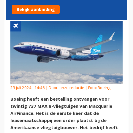
VLIEGTUIGEN BIJ BOEING
Bekijk aanbieding
23 juli 2024 - 14:46 | Door:
onze redactie
| Foto: Boeing
Boeing heeft een bestelling ontvangen voor
twintig 737 MAX 8-vliegtuigen van Macquarie
AirFinance. Het is de eerste keer dat de
leasemaatschappij een order plaatst bij de
Amerikaanse vliegtuigbouwer. Het bedrijf heeft