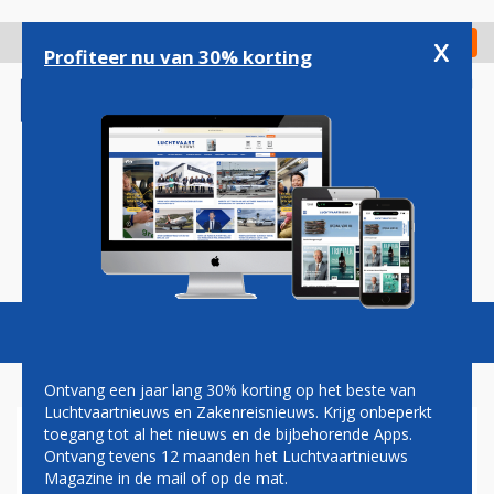
Overslaan
en
x
Digitaal Magazine
Registreer
Check in
naar
Profiteer nu van 30% korting
de
inhoud
gaan
Magazine
Podcasts
Vacatures
Toggl
naviga
Ontvang een jaar lang 30% korting op het beste van
Luchtvaartnieuws en Zakenreisnieuws. Krijg onbeperkt
toegang tot al het nieuws en de bijbehorende Apps.
MACQUARIE AIRFINANCE
Ontvang tevens 12 maanden het Luchtvaartnieuws
KOOPT VOOR HET EERST
Magazine in de mail of op de mat.