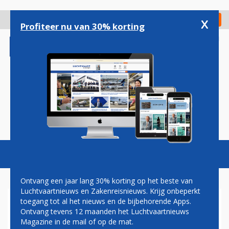
Overslaan
en
x
Digitaal Magazine
Registreer
Check in
naar
Profiteer nu van 30% korting
de
inhoud
gaan
Magazine
Podcasts
Vacatures
Toggl
naviga
Ontvang een jaar lang 30% korting op het beste van
Luchtvaartnieuws en Zakenreisnieuws. Krijg onbeperkt
toegang tot al het nieuws en de bijbehorende Apps.
MOEDERBEDRIJF WIZZ AIR
Ontvang tevens 12 maanden het Luchtvaartnieuws
BESTELT 255 NIEUWE
Magazine in de mail of op de mat.