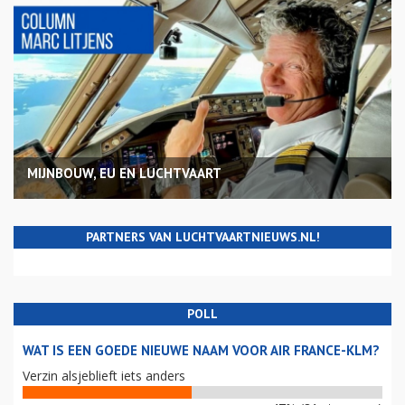
MIJNBOUW, EU EN LUCHTVAART
PARTNERS VAN LUCHTVAARTNIEUWS.NL!
POLL
WAT IS EEN GOEDE NIEUWE NAAM VOOR AIR FRANCE-KLM?
Verzin alsjeblieft iets anders