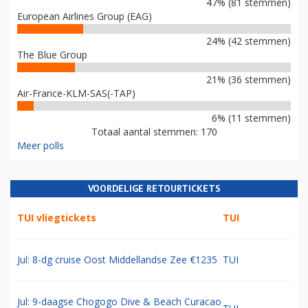
47% (81 stemmen)
European Airlines Group (EAG)
24% (42 stemmen)
The Blue Group
21% (36 stemmen)
Air-France-KLM-SAS(-TAP)
6% (11 stemmen)
Totaal aantal stemmen: 170
Meer polls
VOORDELIGE RETOURTICKETS
TUI vliegtickets
TUI
Jul: 8-dg cruise Oost Middellandse Zee €1235
TUI
Jul: 9-daagse Chogogo Dive & Beach Curacao