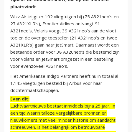
plaatsvindt.
Wizz Air krijgt er 102 vliegtuigen bij (75 A321neo’s en
27 A321XLR’s), Frontier Airlines ontvangt 91
A321neo’s, Volaris voegt 39 A321neo’s aan de vloot
toe en de overige toestellen (21 A321neo’s en twee
A321XLR’s) gaan naar JetSmart. Daarnaast wordt een
bestaande order voor 38 A320neo’s die bestemd zijn
voor Volaris en JetSmart omgezet in een bestelling
voor evenzoveel A321neo’s.
Het Amerikaanse Indigo Partners heeft nu in totaal al
1.145 vliegtuigen besteld bij Airbus voor haar
dochtermaatschappijen.
Even dit:
Luchtvaartnieuws bestaat inmiddels bijna 25 jaar. In
een tijd waarin talloze vergelijkbare bronnen en
nieuwkomers met veel minder historie om aandacht
schreeuwen, is het belangrijk om betrouwbare