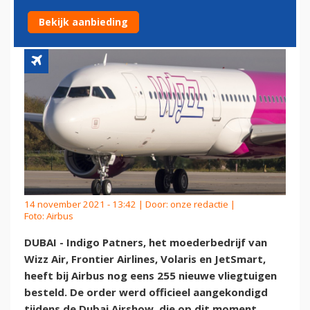
VLIEGTUIGEN BIJ AIRBUS
Bekijk aanbieding
14 november 2021 - 13:42 | Door:
onze redactie
|
Foto: Airbus
DUBAI - Indigo Patners, het moederbedrijf van
Wizz Air, Frontier Airlines, Volaris en JetSmart,
heeft bij Airbus nog eens 255 nieuwe vliegtuigen
besteld. De order werd officieel aangekondigd
tijdens de Dubai Airshow, die op dit moment