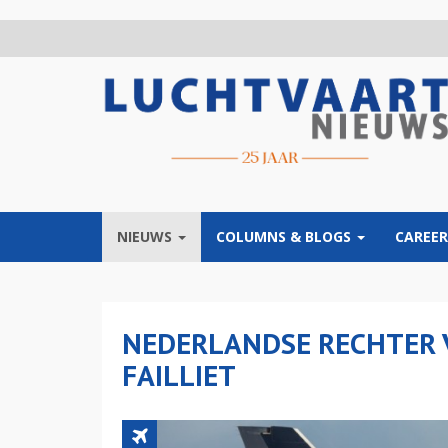
Overslaan
en
naar
de
inhoud
gaan
NIEUWS
COLUMNS & BLOGS
CAREER
NEDERLANDSE RECHTER 
FAILLIET