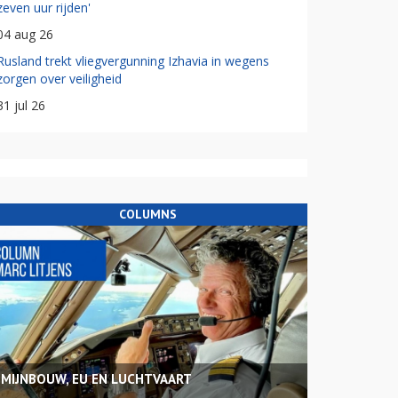
zeven uur rijden'
04 aug 26
Rusland trekt vliegvergunning Izhavia in wegens
zorgen over veiligheid
31 jul 26
COLUMNS
MIJNBOUW, EU EN LUCHTVAART