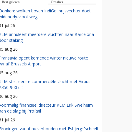
Best gelezen
Crashes
Donkere wolken boven IndiGo: prijsvechter doet
widebody-vloot weg
31 jul 26
KLM annuleert meerdere vluchten naar Barcelona
door staking
05 aug 26
Transavia opent komende winter nieuwe route
vanaf Brussels Airport
05 aug 26
KLM stelt eerste commerciële vlucht met Airbus
A350-900 uit
06 aug 26
Voormalig financieel directeur KLM Erik Swelheim
aan de slag bij ProRail
31 jul 26
Groningen vanaf nu verbonden met Esbjerg: 'scheelt