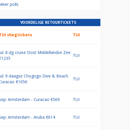
Meer polls
VOORDELIGE RETOURTICKETS
TUI vliegtickets
TUI
Jul: 8-dg cruise Oost Middellandse Zee
TUI
€1235
Jul: 9-daagse Chogogo Dive & Beach
TUI
Curacao €1056
Sep: Amsterdam - Curacao €569
TUI
Sep: Amsterdam - Aruba €614
TUI