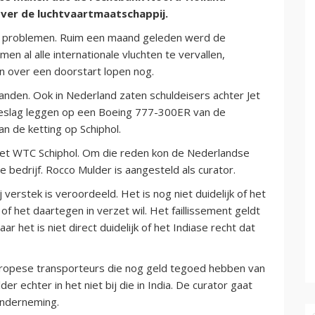
over de luchtvaartmaatschappij.
iële problemen. Ruim een maand geleden werd de
en al alle internationale vluchten te vervallen,
n over een doorstart lopen nog.
anden. Ook in Nederland zaten schuldeisers achter Jet
 beslag leggen op een Boeing 777-300ER van de
an de ketting op Schiphol.
 het WTC Schiphol. Om die reden kon de Nederlandse
e bedrijf. Rocco Mulder is aangesteld als curator.
verstek is veroordeeld. Het is nog niet duidelijk of het
 of het daartegen in verzet wil. Het faillissement geldt
r het is niet direct duidelijk of het Indiase recht dat
uropese transporteurs die nog geld tegoed hebben van
er echter in het niet bij die in India. De curator gaat
onderneming.