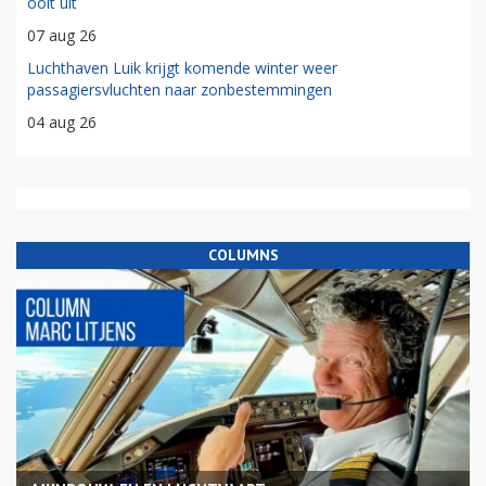
ooit uit
07 aug 26
Luchthaven Luik krijgt komende winter weer
passagiersvluchten naar zonbestemmingen
04 aug 26
COLUMNS