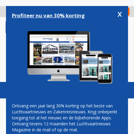
Overslaan
en
x
Digitaal Magazine
Registreer
Check in
naar
Profiteer nu van 30% korting
de
inhoud
gaan
Magazine
Podcasts
Vacatures
Toggl
naviga
Ontvang een jaar lang 30% korting op het beste van
Luchtvaartnieuws en Zakenreisnieuws. Krijg onbeperkt
toegang tot al het nieuws en de bijbehorende Apps.
OVERHEID HAALT STREEP
Ontvang tevens 12 maanden het Luchtvaartnieuws
DOOR PLANNEN NIGERIA AIR
Magazine in de mail of op de mat.