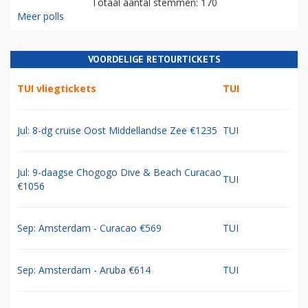
Totaal aantal stemmen: 170
Meer polls
VOORDELIGE RETOURTICKETS
TUI vliegtickets
TUI
Jul: 8-dg cruise Oost Middellandse Zee €1235
TUI
Jul: 9-daagse Chogogo Dive & Beach Curacao
TUI
€1056
Sep: Amsterdam - Curacao €569
TUI
Sep: Amsterdam - Aruba €614
TUI